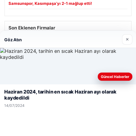
Samsunspor, Kasımpaşa’yı 2-1 mağlup etti!
Son Eklenen Firmalar
×
Göz Atın
Hastaş Beton
26/05/2026
Güncel Haberler
Web sitemizi nasıl kullandığınızı daha iyi anlayabilmek,
deneyiminizi kişiselleştirmek ve geliştirmek amacıyla çerezler
Haziran 2024, tarihin en sıcak Haziran ayı olarak
kullanıyoruz.
Çerez Politikamız
kaydedildi
© 2026 Haber Geldi – Güncel Haberler
Reddet
Kabul Et
14/07/2024
Yeminli Tercüman
|
Malta Dil Okulu
|
lemagrup.com.tr
 escort
 escort
 escort
 escort
 escort
bahis
bahis
 Maç İzle
betcio