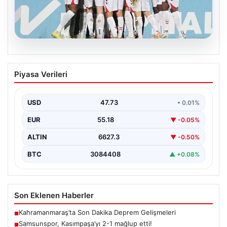
08.08.2026
Samsunspor, Kasımpaşa’yı 2-1 mağlup
Piyasa Verileri
etti!
Türkiye Süper Lig’in köklü takımlarından Samsunspor,
yeni sezon hazırlıklarını hız kesmeden sürdürüyor. Bu
USD
47.73
• 0.01%
kapsamda,…
EUR
55.18
▼ -0.05%
ALTIN
6627.3
▼ -0.50%
BTC
3084408
▲ +0.08%
Son Eklenen Haberler
Kahramanmaraş’ta Son Dakika Deprem Gelişmeleri
■
Samsunspor, Kasımpaşa’yı 2-1 mağlup etti!
■