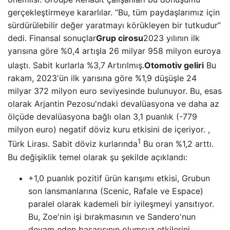
gerçekleştirmeye kararlılar. “Bu, tüm paydaşlarımız için
sürdürülebilir değer yaratmayı körükleyen bir tutkudur”
dedi. Finansal sonuçlar
Grup cirosu
2023 yılının ilk
yarısına göre %0,4 artışla 26 milyar 958 milyon euroya
ulaştı. Sabit kurlarla %3,7
Artırılmış.
Otomotiv geliri
Bu
rakam, 2023'ün ilk yarısına göre %1,9 düşüşle 24
milyar 372 milyon euro seviyesinde bulunuyor. Bu, esas
olarak Arjantin Pezosu'ndaki devalüasyona ve daha az
ölçüde devalüasyona bağlı olan 3,1 puanlık (-779
milyon euro) negatif döviz kuru etkisini de içeriyor. ,
1
Türk Lirası. Sabit döviz kurlarında
Bu oran %1,2 arttı.
Bu değişiklik temel olarak şu şekilde açıklandı:
+1,0 puanlık pozitif ürün karışımı etkisi, Grubun
son lansmanlarına (Scenic, Rafale ve Espace)
paralel olarak kademeli bir iyileşmeyi yansıtıyor.
Bu, Zoe'nin işi bırakmasının ve Sandero'nun
devam eden başarısının olumsuz etkilerini