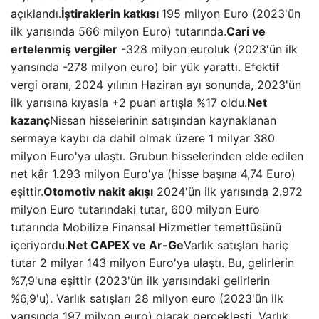
açıklandı.
İştiraklerin katkısı
195 milyon Euro (2023'ün
ilk yarısında 566 milyon Euro) tutarında.
Cari ve
ertelenmiş vergiler
-328 milyon euroluk (2023'ün ilk
yarısında -278 milyon euro) bir yük yarattı. Efektif
vergi oranı, 2024 yılının Haziran ayı sonunda, 2023'ün
ilk yarısına kıyasla +2 puan artışla %17 oldu.
Net
kazanç
Nissan hisselerinin satışından kaynaklanan
sermaye kaybı da dahil olmak üzere 1 milyar 380
milyon Euro'ya ulaştı. Grubun hisselerinden elde edilen
net kâr 1.293 milyon Euro'ya (hisse başına 4,74 Euro)
eşittir.
Otomotiv nakit akışı
2024'ün ilk yarısında 2.972
milyon Euro tutarındaki tutar, 600 milyon Euro
tutarında Mobilize Finansal Hizmetler temettüsünü
içeriyordu.
Net CAPEX ve Ar-Ge
Varlık satışları hariç
tutar 2 milyar 143 milyon Euro'ya ulaştı. Bu, gelirlerin
%7,9'una eşittir (2023'ün ilk yarısındaki gelirlerin
%6,9'u). Varlık satışları 28 milyon euro (2023'ün ilk
yarısında 197 milyon euro) olarak gerçekleşti. Varlık