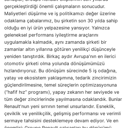
gerçekleştirdiği önemli çalışmaların sonucudur.
Maliyetleri düşürme ve iş politikamızı değer üzerine
odaklama çabalarımız, bu şirketin son 30 yılda sahip
olduğu en iyi ürün yelpazesine yansıyor. Yalnızca
geleneksel performans iyileştirme araçlarını
uygulamakla kalmadık, aynı zamanda şirketi bir
zamanlar altın yıllarına götüren yenilikçi düşünceyle
yeniden tanıştırdık. Birkaç aydır Avrupa'nın en ilerici
otomotiv şirketi olma yolunda dönüşümümüzü
hızlandırıyoruz. Bu dönüşüm sürecinde 5 iş odağına,
yatay ve ekosistem yaklaşımına, tedarik zincirimizin
güçlendirilmesine, temel süreçlerin optimizasyonuna
(“hafif hız” programı), yapay zekanın her seviyede ve
tüm değer zincirlerinde yayılmasına odaklandık. Bunlar
Renault'nun yeni sırrının temel unsurlarıdır. Esneklik,
çeviklik ve yenilikçilik, gelişmiş performansı ve verimli
sermaye tahsisini desteklemeye devam ediyor. Ve en
önemlisi: Groupe Renault çalışanları bu dönüşümü