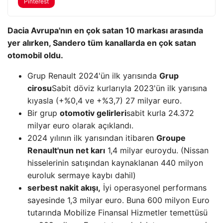
Pinterest
Dacia Avrupa'nın en çok satan 10 markası arasında
yer alırken, Sandero tüm kanallarda en çok satan
otomobil oldu.
Grup Renault 2024'ün ilk yarısında
Grup
cirosu
Sabit döviz kurlarıyla 2023'ün ilk yarısına
kıyasla (+%0,4 ve +%3,7) 27 milyar euro.
Bir grup
otomotiv gelirleri
sabit kurla 24.372
milyar euro olarak açıklandı.
2024 yılının ilk yarısından itibaren
Groupe
Renault'nun net karı
1,4 milyar euroydu. (Nissan
hisselerinin satışından kaynaklanan 440 milyon
euroluk sermaye kaybı dahil)
serbest nakit akışı,
İyi operasyonel performans
sayesinde 1,3 milyar euro. Buna 600 milyon Euro
tutarında Mobilize Finansal Hizmetler temettüsü