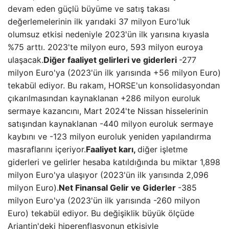
devam eden güçlü büyüme ve satış takası
değerlemelerinin ilk yarıdaki 37 milyon Euro'luk
olumsuz etkisi nedeniyle 2023'ün ilk yarısına kıyasla
%75 arttı. 2023'te milyon euro, 593 milyon euroya
ulaşacak.
Diğer faaliyet gelirleri ve giderleri
-277
milyon Euro'ya (2023'ün ilk yarısında +56 milyon Euro)
tekabül ediyor. Bu rakam, HORSE'un konsolidasyondan
çıkarılmasından kaynaklanan +286 milyon euroluk
sermaye kazancını, Mart 2024'te Nissan hisselerinin
satışından kaynaklanan -440 milyon euroluk sermaye
kaybını ve -123 milyon euroluk yeniden yapılandırma
masraflarını içeriyor.
Faaliyet karı,
diğer işletme
giderleri ve gelirler hesaba katıldığında bu miktar 1,898
milyon Euro'ya ulaşıyor (2023'ün ilk yarısında 2,096
milyon Euro).
Net Finansal Gelir ve Giderler
-385
milyon Euro'ya (2023'ün ilk yarısında -260 milyon
Euro) tekabül ediyor. Bu değişiklik büyük ölçüde
Arjantin'deki hiperenflasyonun etkisiyle