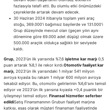
fazlasıyla telafi etti. Bu olumlu etki önümüzdeki
çeyreklerde artarak devam edecek.
30 Haziran 2024 itibarıyla toplam yeni araç
stoğu, 369.000'i bağımsız bayilerde ve 131.000'i
Grup düzeyinde mevcut olan (geçen yılın aynı
dönemine göre 69.000 adet düşüş) olmak üzere
500.000 araçlık oldukça sağlıklı bir seviyede
kaldı.
Grup,
2023'ün ilk yarısında %7,6
işletme kar marjı
0,5
puan artarak %8,1 ile rekor kırdı.
Otomotiv faaliyet kar
marjı,
2023'ün ilk yarısındaki 1 milyar 541 milyon
avroya kıyasla bu rakam 1 milyar 600 milyon avroya
tekabül ediyor. Bu, otomotiv gelirlerinin %6,6'sını temsil
ediyor ve 2023'ün ilk yarısına kıyasla +0,4 puanlık bir
iyileşmeyi temsil ediyor.
Finansal hizmetler seferber
edildi
Satış Finansmanının Grubun faaliyet marjına
katkısı, esas olarak müşteri finansman faaliyetinde