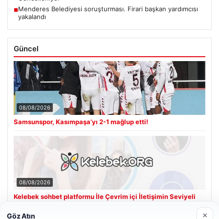
Menderes Belediyesi soruşturması. Firari başkan yardımcısı
■
yakalandı
Güncel
08/08/2026
Samsunspor, Kasımpaşa’yı 2-1 mağlup etti!
08/08/2026
Kelebek sohbet platformu İle Çevrim içi İletişimin Seviyeli
Adresi Ve Sohbet Deneyimi
×
Göz Atın