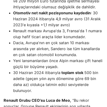
ve 209 milyon Euro tutarında işletme sermayesi
ihtiyaçlarındaki olumsuz değişiklik de dahildir.
Otomotiv net nakit pozisyonunu kaydedin
: 30
Haziran 2024 itibarıyla 4,9 milyar avro (31 Aralık
2023'e kıyasla +1,1 milyar avro)
Renault markası Avrupa'da 3, Fransa'da 1 numara
olup hafif ticari araçta lider konumdadır.
Dacia, Avrupa'nın en çok satan 10 markası
arasında yer alırken, Sandero ise tüm kanallarda
en çok satan otomobil konumunda.
Yeni lansmanlardan önce Alpin markası çift haneli
güçlü bir büyüme yaşadı.
30 Haziran 2024 itibarıyla
toplam stok
500 bin
adetle (geçen yılın aynı dönemine göre 69 bin
daha az) oldukça tatmin edici seviyelerde
bulunuyor.
Renault Grubu CEO'su Luca de Meo,
“Bu rekor
sonuçlar, Groupe Renault ekiplerinin son yıllarda