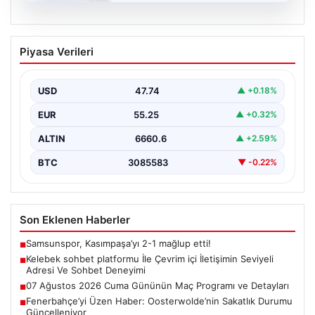
08.08.2026
Kelebek sohbet platformu İle Çevrim içi
Piyasa Verileri
İletişimin Seviyeli Adresi Ve Sohbet
Deneyimi
USD
47.74
▲ +0.18%
İnternet çağında bireylerin güvenli bir şekilde bağlantı
sağlaması büyük bir değer ifade etmektedir. Güncel…
EUR
55.25
▲ +0.32%
ALTIN
6660.6
▲ +2.59%
BTC
3085583
▼ -0.22%
Son Eklenen Haberler
Samsunspor, Kasımpaşa’yı 2-1 mağlup etti!
■
Kelebek sohbet platformu İle Çevrim içi İletişimin Seviyeli
■
Adresi Ve Sohbet Deneyimi
07 Ağustos 2026 Cuma Gününün Maç Programı ve Detayları
■
Fenerbahçe’yi Üzen Haber: Oosterwolde’nin Sakatlık Durumu
■
Güncelleniyor