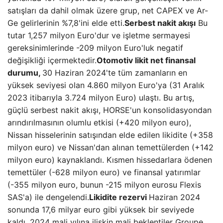
satışları da dahil olmak üzere grup, net CAPEX ve Ar-
Ge gelirlerinin %7,8'ini elde etti.
Serbest nakit akışı
Bu
tutar 1,257 milyon Euro'dur ve işletme sermayesi
gereksinimlerinde -209 milyon Euro'luk negatif
değişikliği içermektedir.
Otomotiv likit net finansal
durumu,
30 Haziran 2024'te tüm zamanların en
yüksek seviyesi olan 4.860 milyon Euro'ya (31 Aralık
2023 itibarıyla 3.724 milyon Euro) ulaştı. Bu artış,
güçlü serbest nakit akışı, HORSE'un konsolidasyondan
arındırılmasının olumlu etkisi (+420 milyon euro),
Nissan hisselerinin satışından elde edilen likidite (+358
milyon euro) ve Nissan'dan alınan temettülerden (+142
milyon euro) kaynaklandı. Kısmen hissedarlara ödenen
temettüler (-628 milyon euro) ve finansal yatırımlar
(-355 milyon euro, bunun -215 milyon eurosu Flexis
SAS'a) ile dengelendi.
Likidite rezervi
Haziran 2024
sonunda 17,6 milyar euro gibi yüksek bir seviyede
kaldı. 2024 mali yılına ilişkin mali beklentiler Groupe