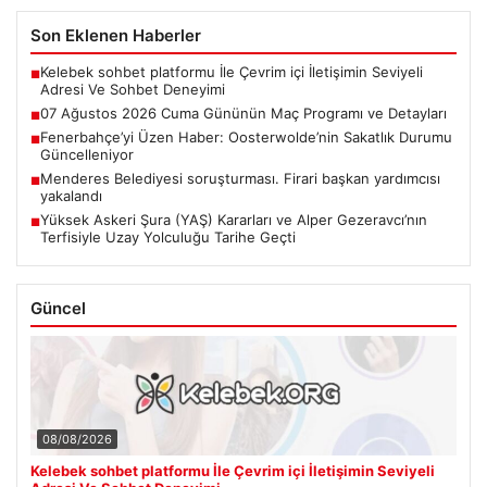
Son Eklenen Haberler
Kelebek sohbet platformu İle Çevrim içi İletişimin Seviyeli
■
Adresi Ve Sohbet Deneyimi
07 Ağustos 2026 Cuma Gününün Maç Programı ve Detayları
■
Fenerbahçe’yi Üzen Haber: Oosterwolde’nin Sakatlık Durumu
■
Güncelleniyor
Menderes Belediyesi soruşturması. Firari başkan yardımcısı
■
yakalandı
Yüksek Askeri Şura (YAŞ) Kararları ve Alper Gezeravcı’nın
■
Terfisiyle Uzay Yolculuğu Tarihe Geçti
Güncel
08/08/2026
Kelebek sohbet platformu İle Çevrim içi İletişimin Seviyeli