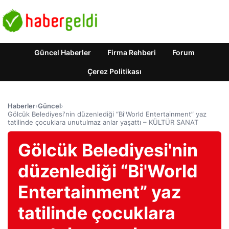
Güncel Haberler
Firma Rehberi
Forum
Çerez Politikası
Haberler
›
Güncel
›
Gölcük Belediyesi'nin düzenlediği “Bi'World Entertainment” yaz
tatilinde çocuklara unutulmaz anlar yaşattı – KÜLTÜR SANAT
Gölcük Belediyesi'nin
düzenlediği “Bi'World
Entertainment” yaz
tatilinde çocuklara