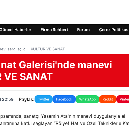
Güncel Haberler
Firma Rehberi
Forum
Çerez Politikas
nevi sergi açıldı – KÜLTÜR VE SANAT
nat Galerisi'nde manevi
ÜR VE SANAT
Paylaş:
4 22:59
Twitter
Facebook
WhatsApp
Reddit
Pinte
kapsamında, sanatçı Yasemin Ata'nın manevi duygularıyla el
tanıtımına katkı sağlayan “Rölyef Hat ve Özel Tekniklerle Ka