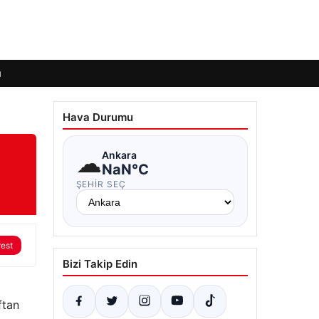
ı
Hava Durumu
☁
Ankara
NaN°C
ŞEHIR SEÇ
rest
Bizi Takip Edin
ftan