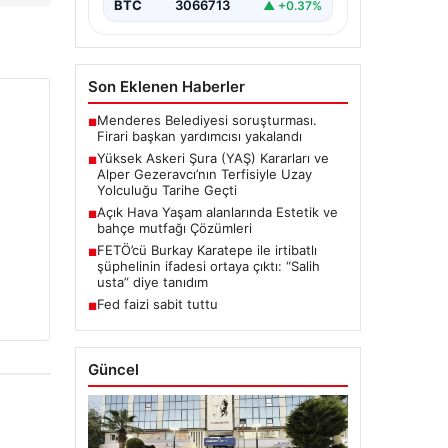
Askeri Şura (YAŞ)…
BTC
3066713
▲ +0.37%
Son Eklenen Haberler
Menderes Belediyesi soruşturması.
■
Firari başkan yardımcısı yakalandı
Yüksek Askeri Şura (YAŞ) Kararları ve
■
Alper Gezeravcı’nın Terfisiyle Uzay
Yolculuğu Tarihe Geçti
Açık Hava Yaşam alanlarında Estetik ve
■
bahçe mutfağı Çözümleri
FETÖ’cü Burkay Karatepe ile irtibatlı
■
şüphelinin ifadesi ortaya çıktı: “Salih
usta” diye tanıdım
Fed faizi sabit tuttu
■
Güncel