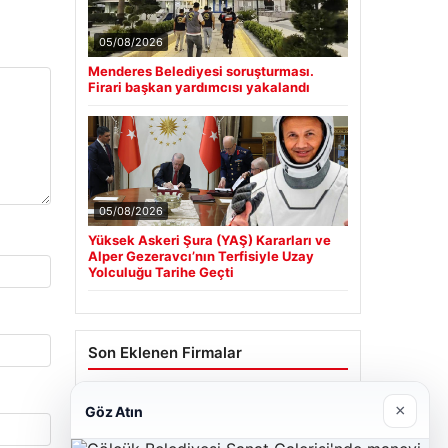
05/08/2026
Menderes Belediyesi soruşturması.
Firari başkan yardımcısı yakalandı
05/08/2026
Yüksek Askeri Şura (YAŞ) Kararları ve
Alper Gezeravcı’nın Terfisiyle Uzay
Yolculuğu Tarihe Geçti
Son Eklenen Firmalar
Cengiz Sigorta
×
Göz Atın
23/06/2026