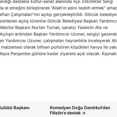
erdiği destekle kültür-sanat alanında ilçe. Etkinlikler Sergi
 el emeğini birleştirerek “Allah'ın adını tesbih etmek” amac
tan Çalışmaları”nın açılışı gerçekleştirildi. Gölcük belediye
üzenlenen açılış törenine Gölcük Belediyesi Başkan Yardımcı
Meclisi Başkanı Nurten Turnalı, sanatçı Yasemin Ata ve
Açılışın ardından Başkan Yardımcısı Uzuner, sergiyi gezerek
kan Yardımcısı Uzuner, çalışmaları hayranlıkla inceleyerek At
n malzemesi olarak bilinen polistiren köpükleri havya ile ya
 Mayıs Perşembe gününe kadar ziyarete açık olacak. Kaynak
Kulübü Başkanı
Komedyen Doğu Demirkol'dan
Filistin'e destek →