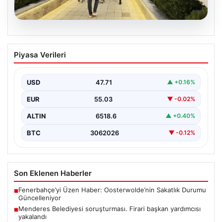
05.08.2026
Menderes Belediyesi soruşturması.
Piyasa Verileri
Firari başkan yardımcısı yakalandı
{ “title”: “Menderes Belediyesi’ne Yönelik Soruşturma
Sonuçlandı: Firari Başkan Yardımcısı Yakalandı”,
USD
47.71
▲ +0.16%
“content”: “ İzmir’in…
EUR
55.03
▼ -0.02%
ALTIN
6518.6
▲ +0.40%
BTC
3062026
▼ -0.12%
Son Eklenen Haberler
Fenerbahçe’yi Üzen Haber: Oosterwolde’nin Sakatlık Durumu
■
Güncelleniyor
Menderes Belediyesi soruşturması. Firari başkan yardımcısı
■
yakalandı