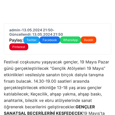
admin
•
13.05.2024 21:50
•
Güncellendi: 13.05.2024 21:50
Paylaş:
Twitter
Facebook
WhatsApp
Reddit
Pinterest
Festival coşkusunu yaşayacak gençler, 19 Mayıs Pazar
günü gerçekleştirilecek “Gençlik Atölyeleri 19 Mayıs”
etkinlikleri vesilesiyle sanatın birçok dalıyla tanışma
fırsatı bulacak. 14.30-19.00 saatleri arasında
gerçekleştirilecek etkinliğe 13-18 yaş arası gençler
katılabilecek; Keçecilik, ahşap yakma, ahşap baskı,
anahtarlık, bilezik ve ebru atölyelerinde sanat
öğrenerek becerilerini geliştirecekler.
GENÇLER
SANATSAL BECERİLERİNİ KEŞFEDECEK
19 Mayıs'ta