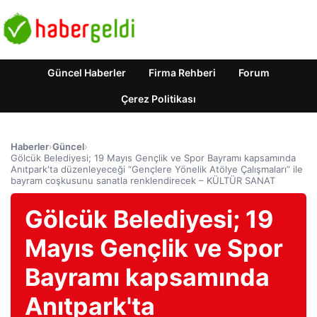
Güncel Haberler
Firma Rehberi
Forum
Çerez Politikası
Haberler
›
Güncel
›
Gölcük Belediyesi; 19 Mayıs Gençlik ve Spor Bayramı kapsamında
Anıtpark'ta düzenleyeceği “Gençlere Yönelik Atölye Çalışmaları” ile
bayram coşkusunu sanatla renklendirecek – KÜLTÜR SANAT
Gölcük Belediyesi; 19
Mayıs Gençlik ve Spor
Bayramı kapsamında
Anıtpark'ta