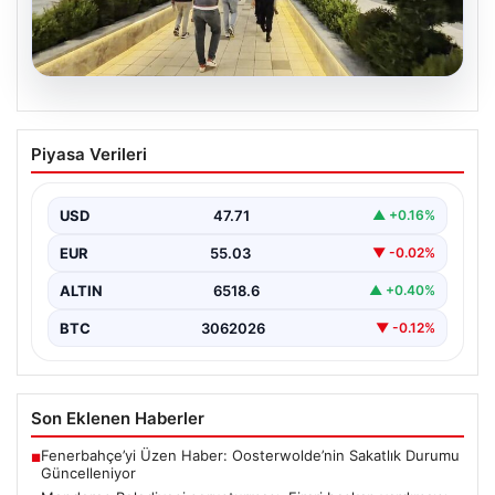
05.08.2026
Menderes Belediyesi soruşturması.
Piyasa Verileri
Firari başkan yardımcısı yakalandı
{ “title”: “Menderes Belediyesi’ne Yönelik Soruşturma
Sonuçlandı: Firari Başkan Yardımcısı Yakalandı”,
USD
47.71
▲ +0.16%
“content”: “ İzmir’in…
EUR
55.03
▼ -0.02%
ALTIN
6518.6
▲ +0.40%
BTC
3062026
▼ -0.12%
Son Eklenen Haberler
Fenerbahçe’yi Üzen Haber: Oosterwolde’nin Sakatlık Durumu
■
Güncelleniyor