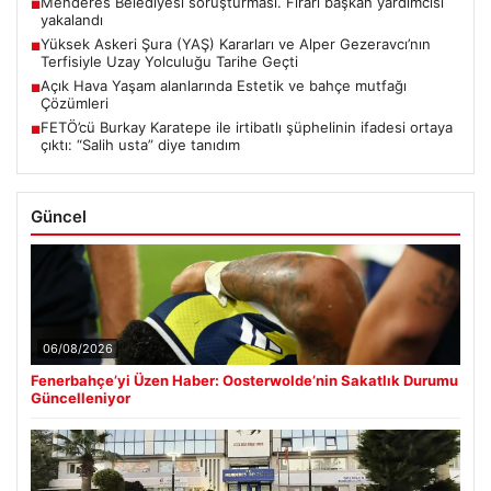
Menderes Belediyesi soruşturması. Firari başkan yardımcısı
■
yakalandı
Yüksek Askeri Şura (YAŞ) Kararları ve Alper Gezeravcı’nın
■
Terfisiyle Uzay Yolculuğu Tarihe Geçti
Açık Hava Yaşam alanlarında Estetik ve bahçe mutfağı
■
Çözümleri
FETÖ’cü Burkay Karatepe ile irtibatlı şüphelinin ifadesi ortaya
■
çıktı: “Salih usta” diye tanıdım
Güncel
06/08/2026
Fenerbahçe’yi Üzen Haber: Oosterwolde’nin Sakatlık Durumu
Güncelleniyor