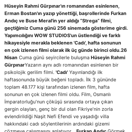
Hüseyin Rahmi Gürpınar'ın romanından esinlenen,
Erman Bostan'ın yazıp yönettiği, başrollerinde Furkan
Andıç ve Buse Meral'in yer aldığı “Strega” filmi,
geçtiğimiz Cuma günü 256 sinemada gösterime girdi.
Yapımcılığını WOW STUDIOS'un üstlendiği ve farklı
hikayesiyle merakla beklenen 'Cadı', hafta sonunun
en çok izlenen filmi olarak ilk üç günde birinci oldu.
26
Nisan
Cuma günü seyircilerle buluşma
Hüseyin Rahmi
Gürpınar
Yazarın aynı adlı romanından esinlenen bir
psikolojik gerilim filmi.
'Cadı'
Yayınlandığı ilk
haftasonunda büyük beğeni topladı. İlk 3 gününde
toplam 48.177 kişi tarafından izlenen film, hafta
sonunun en çok izlenen filmi oldu. Film, Osmanlı
İmparatorluğu'nun çöküşü sırasında ortaya çıkan
gergin olayları, genç bir dul olan Fikriye'nin zorla
evlendirildiği Naşit Nefi Efendi ve yaşadığı villa
hakkındaki cadı söylentilerinin ardındaki gizemi
çözmeye çalışmasını anlatıyor. .
Furkan Andıç
Görmek