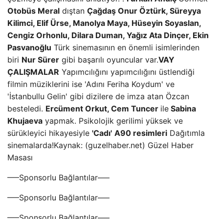
Otobüs Meral
dıştan
Çağdaş Onur Öztürk, Süreyya
Kilimci, Elif Ürse, Manolya Maya, Hüseyin Soyaslan,
Cengiz Orhonlu, Dilara Duman, Yağız Ata Dinçer, Ekin
Pasvanoğlu
Türk sinemasının en önemli isimlerinden
biri
Nur Sürer
gibi başarılı oyuncular var.
VAY
ÇALIŞMALAR
Yapımcılığını yapımcılığını üstlendiği
filmin müziklerini ise 'Adını Feriha Koydum' ve
'İstanbullu Gelin' gibi dizilere de imza atan Özcan
besteledi.
Ercüment Orkut, Cem Tuncer
ile
Sabina
Khujaeva
yapmak. Psikolojik gerilimi yüksek ve
sürükleyici hikayesiyle
'Cadı'
A90 resimleri
Dağıtımla
sinemalarda!Kaynak: (guzelhaber.net) Güzel Haber
Masası
—–Sponsorlu Bağlantılar—–
—–Sponsorlu Bağlantılar—–
—–Sponsorlu Bağlantılar—–