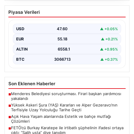
Yüksek Askeri Şura (YAŞ) Kararları ve
Piyasa Verileri
Alper Gezeravcı’nın Terfisiyle Uzay
Yolculuğu Tarihe Geçti
USD
47.60
▲ +0.05%
Türkiye’nin savunma ve askeri kariyer alanındaki önemli
gelişmelerden biri olan Yüksek Askeri Şura (YAŞ)…
EUR
55.18
▲ +0.21%
ALTIN
6558.1
▲ +0.95%
BTC
3066713
▲ +0.37%
Son Eklenen Haberler
Menderes Belediyesi soruşturması. Firari başkan yardımcısı
■
yakalandı
Yüksek Askeri Şura (YAŞ) Kararları ve Alper Gezeravcı’nın
■
Terfisiyle Uzay Yolculuğu Tarihe Geçti
Açık Hava Yaşam alanlarında Estetik ve bahçe mutfağı
■
Çözümleri
FETÖ’cü Burkay Karatepe ile irtibatlı şüphelinin ifadesi ortaya
■
çıktı: “Salih usta” diye tanıdım