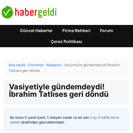
Güncel Haberler
Firma Rehberi
Forum
Çerez Politikası
Ana sayfa
›
Forumlar
›
Magazin
›
Vasiyetiyle gündemdeydi! İbrahim
Tatlıses geri döndü
Vasiyetiyle gündemdeydi!
İbrahim Tatlıses geri döndü
Bu konu 0 yanıt içerir, 1 izleyen vardır ve en son
2 ay 4 hafta önce
admin
tarafından güncellenmiştir.