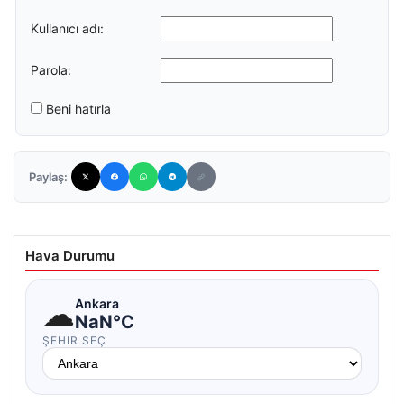
Kullanıcı adı:
Parola:
Beni hatırla
Paylaş:
Hava Durumu
☁
Ankara
NaN°C
ŞEHIR SEÇ