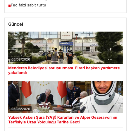
Fed faizi sabit tuttu
■
Güncel
05/08/2026
Menderes Belediyesi soruşturması. Firari başkan yardımcısı
yakalandı
05/08/2026
Yüksek Askeri Şura (YAŞ) Kararları ve Alper Gezeravcı’nın
Terfisiyle Uzay Yolculuğu Tarihe Geçti