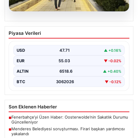
05.08.2026
Menderes Belediyesi soruşturması.
Piyasa Verileri
Firari başkan yardımcısı yakalandı
{ "title": "Menderes Belediyesi'ne Yönelik Soruşturma
Sonuçlandı: Firari Başkan Yardımcısı Yakalandı",
USD
47.71
▲ +0.16%
"content": "İzmir’in Menderes…
EUR
55.03
▼ -0.02%
ALTIN
6518.6
▲ +0.40%
BTC
3062026
▼ -0.12%
Son Eklenen Haberler
Fenerbahçe’yi Üzen Haber: Oosterwolde’nin Sakatlık Durumu
■
Güncelleniyor
Menderes Belediyesi soruşturması. Firari başkan yardımcısı
■
yakalandı