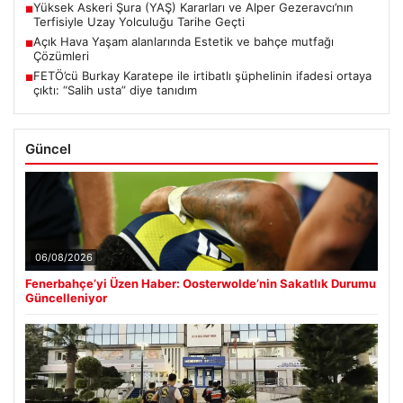
Yüksek Askeri Şura (YAŞ) Kararları ve Alper Gezeravcı’nın
■
Terfisiyle Uzay Yolculuğu Tarihe Geçti
Açık Hava Yaşam alanlarında Estetik ve bahçe mutfağı
■
Çözümleri
FETÖ’cü Burkay Karatepe ile irtibatlı şüphelinin ifadesi ortaya
■
çıktı: “Salih usta” diye tanıdım
Güncel
06/08/2026
Fenerbahçe’yi Üzen Haber: Oosterwolde’nin Sakatlık Durumu
Güncelleniyor