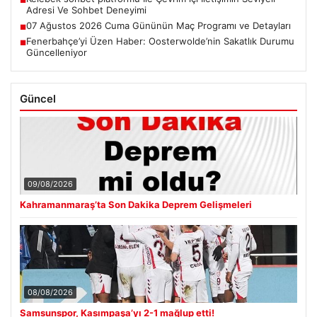
■
Adresi Ve Sohbet Deneyimi
07 Ağustos 2026 Cuma Gününün Maç Programı ve Detayları
■
Fenerbahçe’yi Üzen Haber: Oosterwolde’nin Sakatlık Durumu
■
Güncelleniyor
Güncel
09/08/2026
Kahramanmaraş’ta Son Dakika Deprem Gelişmeleri
08/08/2026
Samsunspor, Kasımpaşa’yı 2-1 mağlup etti!