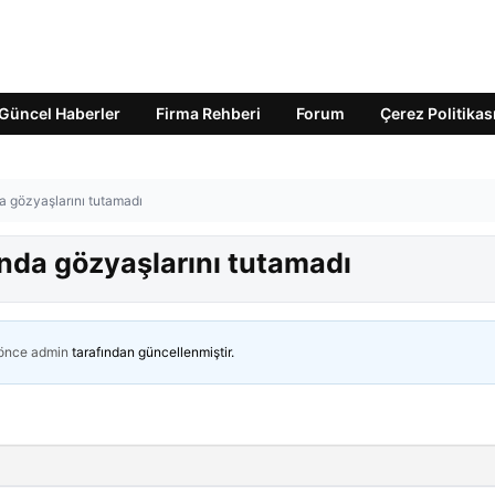
Güncel Haberler
Firma Rehberi
Forum
Çerez Politikas
gözyaşlarını tutamadı
da gözyaşlarını tutamadı
 önce
admin
tarafından güncellenmiştir.