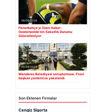
06/08/2026
Fenerbahçe’yi Üzen Haber:
Oosterwolde’nin Sakatlık Durumu
Güncelleniyor
05/08/2026
Menderes Belediyesi soruşturması. Firari
başkan yardımcısı yakalandı
Son Eklenen Firmalar
Cengiz Sigorta