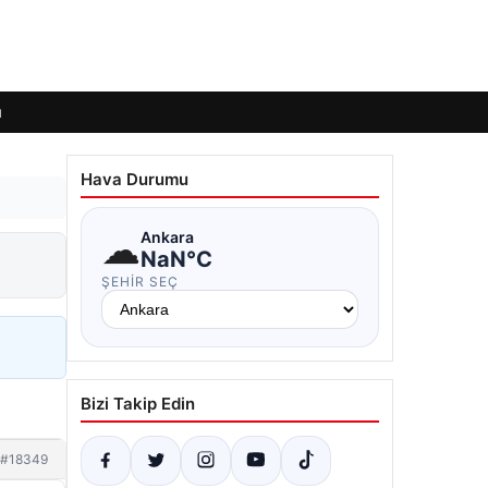
ı
Hava Durumu
☁
Ankara
NaN°C
ŞEHIR SEÇ
Bizi Takip Edin
#18349