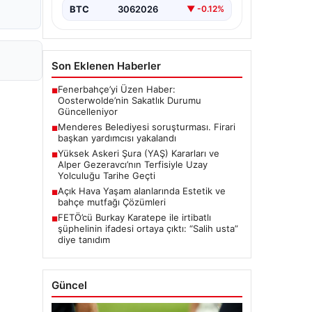
BTC
3062026
▼ -0.12%
Son Eklenen Haberler
Fenerbahçe’yi Üzen Haber:
■
Oosterwolde’nin Sakatlık Durumu
Güncelleniyor
Menderes Belediyesi soruşturması. Firari
■
başkan yardımcısı yakalandı
Yüksek Askeri Şura (YAŞ) Kararları ve
■
Alper Gezeravcı’nın Terfisiyle Uzay
Yolculuğu Tarihe Geçti
Açık Hava Yaşam alanlarında Estetik ve
■
bahçe mutfağı Çözümleri
FETÖ’cü Burkay Karatepe ile irtibatlı
■
şüphelinin ifadesi ortaya çıktı: “Salih usta”
diye tanıdım
Güncel