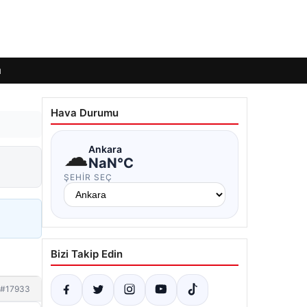
ı
Hava Durumu
☁
Ankara
NaN°C
ŞEHIR SEÇ
Bizi Takip Edin
#17933