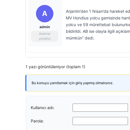
Arjantin’den 1 Nisan’da hareket e
A
MV Hondius yolcu gemisinde hanta
yolcu ve 59 mürettebat bulunurken,
admin
bildirildi. AB ise olayla ilgili aç
Anahtar
mümkün” dedi.
yönetici
1 yazı görüntüleniyor (toplam 1)
Bu konuyu yanıtlamak için giriş yapmış olmalısınız.
Kullanıcı adı:
Parola: