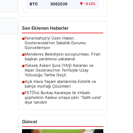
BTC
3062026
▼ -0.12%
Son Eklenen Haberler
Fenerbahçe’yi Üzen Haber:
■
Oosterwolde’nin Sakatlık Durumu
Güncelleniyor
Menderes Belediyesi soruşturması. Firari
■
başkan yardımcısı yakalandı
Yüksek Askeri Şura (YAŞ) Kararları ve
■
Alper Gezeravcı’nın Terfisiyle Uzay
Yolculuğu Tarihe Geçti
Açık Hava Yaşam alanlarında Estetik ve
■
bahçe mutfağı Çözümleri
FETÖ’cü Burkay Karatepe ile irtibatlı
■
şüphelinin ifadesi ortaya çıktı: “Salih usta”
diye tanıdım
Güncel