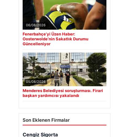
06/08/2026
Fenerbahçe’yi Üzen Haber:
Oosterwolde’nin Sakatlık Durumu
Güncelleniyor
05/08/2026
Menderes Belediyesi soruşturması. Firari
başkan yardımcısı yakalandı
Son Eklenen Firmalar
Cengiz Sigorta