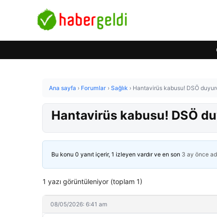
Ana sayfa
›
Forumlar
›
Sağlık
›
Hantavirüs kabusu! DSÖ duyurdu
Hantavirüs kabusu! DSÖ duy
Bu konu 0 yanıt içerir, 1 izleyen vardır ve en son
3 ay önce
ad
1 yazı görüntüleniyor (toplam 1)
08/05/2026: 6:41 am