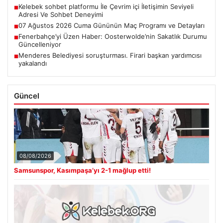
Kelebek sohbet platformu İle Çevrim içi İletişimin Seviyeli
■
Adresi Ve Sohbet Deneyimi
07 Ağustos 2026 Cuma Gününün Maç Programı ve Detayları
■
Fenerbahçe’yi Üzen Haber: Oosterwolde’nin Sakatlık Durumu
■
Güncelleniyor
Menderes Belediyesi soruşturması. Firari başkan yardımcısı
■
yakalandı
Güncel
08/08/2026
Samsunspor, Kasımpaşa’yı 2-1 mağlup etti!