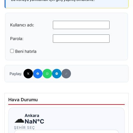
Kullanıcı adı:
Parola:
Beni hatırla
Paylaş:
Hava Durumu
☁
Ankara
NaN°C
ŞEHIR SEÇ