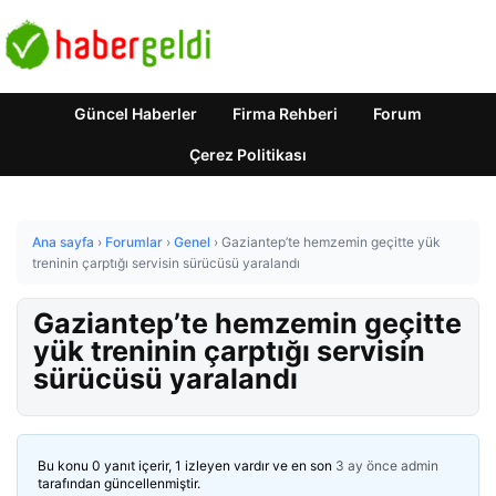
Güncel Haberler
Firma Rehberi
Forum
Çerez Politikası
Ana sayfa
›
Forumlar
›
Genel
›
Gaziantep’te hemzemin geçitte yük
treninin çarptığı servisin sürücüsü yaralandı
Gaziantep’te hemzemin geçitte
yük treninin çarptığı servisin
sürücüsü yaralandı
Bu konu 0 yanıt içerir, 1 izleyen vardır ve en son
3 ay önce
admin
tarafından güncellenmiştir.