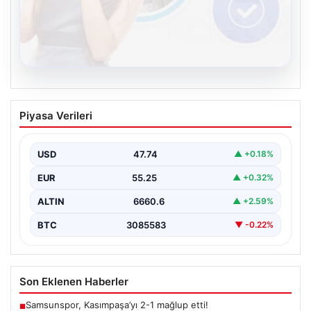
08.08.2026
Kelebek sohbet platformu İle Çevrim içi
Piyasa Verileri
İletişimin Seviyeli Adresi Ve Sohbet
Deneyimi
USD
47.74
▲ +0.18%
İnternet çağında bireylerin güvenli bir şekilde bağlantı
sağlaması büyük bir değer ifade etmektedir. Güncel…
EUR
55.25
▲ +0.32%
ALTIN
6660.6
▲ +2.59%
BTC
3085583
▼ -0.22%
Son Eklenen Haberler
Samsunspor, Kasımpaşa’yı 2-1 mağlup etti!
■