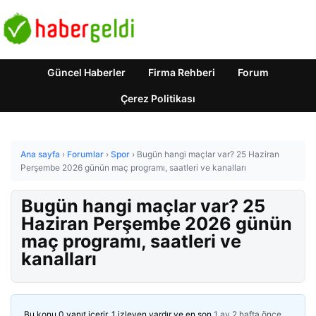
Güncel Haberler
Firma Rehberi
Forum
Çerez Politikası
Ana sayfa
›
Forumlar
›
Spor
›
Bugün hangi maçlar var? 25 Haziran
Perşembe 2026 günün maç programı, saatleri ve kanalları
Bugün hangi maçlar var? 25
Haziran Perşembe 2026 günün
maç programı, saatleri ve
kanalları
Bu konu 0 yanıt içerir, 1 izleyen vardır ve en son
1 ay 2 hafta önce