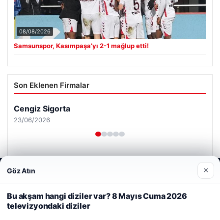
08/08/2026
Samsunspor, Kasımpaşa’yı 2-1 mağlup etti!
Son Eklenen Firmalar
Cengiz Sigorta
23/06/2026
×
Göz Atın
Web sitemizi nasıl kullandığınızı daha iyi anlayabilmek,
deneyiminizi kişiselleştirmek ve geliştirmek amacıyla çerezler
kullanıyoruz.
Çerez Politikamız
Bu akşam hangi diziler var? 8 Mayıs Cuma 2026
© 2026 Haber Geldi – Güncel Haberler
televizyondaki diziler
Reddet
Kabul Et
Yeminli Tercüman
|
Malta Dil Okulu
|
lemagrup.com.tr