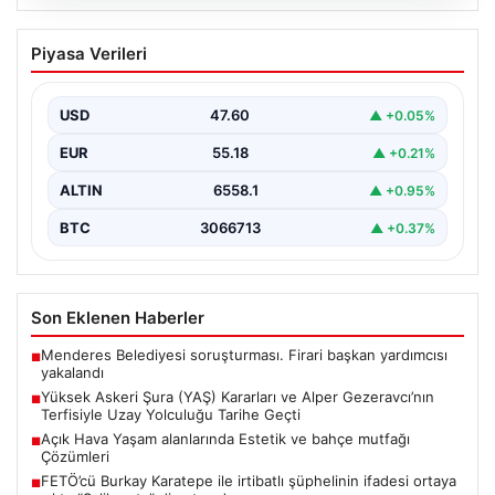
05.08.2026
Yüksek Askeri Şura (YAŞ) Kararları ve
Piyasa Verileri
Alper Gezeravcı’nın Terfisiyle Uzay
Yolculuğu Tarihe Geçti
USD
47.60
▲ +0.05%
Türkiye’nin savunma ve askeri kariyer alanındaki önemli
gelişmelerden biri olan Yüksek Askeri Şura (YAŞ)…
EUR
55.18
▲ +0.21%
ALTIN
6558.1
▲ +0.95%
BTC
3066713
▲ +0.37%
Son Eklenen Haberler
Menderes Belediyesi soruşturması. Firari başkan yardımcısı
■
yakalandı
Yüksek Askeri Şura (YAŞ) Kararları ve Alper Gezeravcı’nın
■
Terfisiyle Uzay Yolculuğu Tarihe Geçti
Açık Hava Yaşam alanlarında Estetik ve bahçe mutfağı
■
Çözümleri
FETÖ’cü Burkay Karatepe ile irtibatlı şüphelinin ifadesi ortaya
■