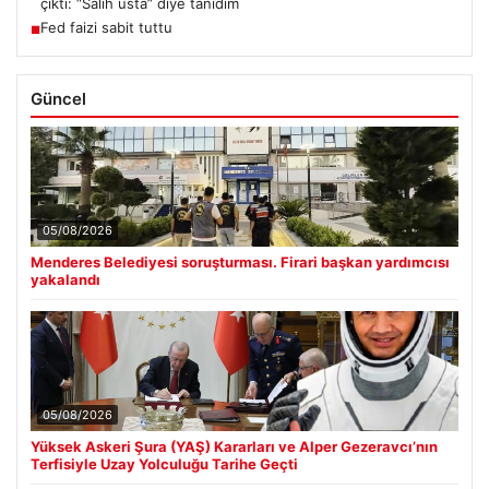
çıktı: “Salih usta” diye tanıdım
Fed faizi sabit tuttu
■
Güncel
05/08/2026
Menderes Belediyesi soruşturması. Firari başkan yardımcısı
yakalandı
05/08/2026
Yüksek Askeri Şura (YAŞ) Kararları ve Alper Gezeravcı’nın
Terfisiyle Uzay Yolculuğu Tarihe Geçti