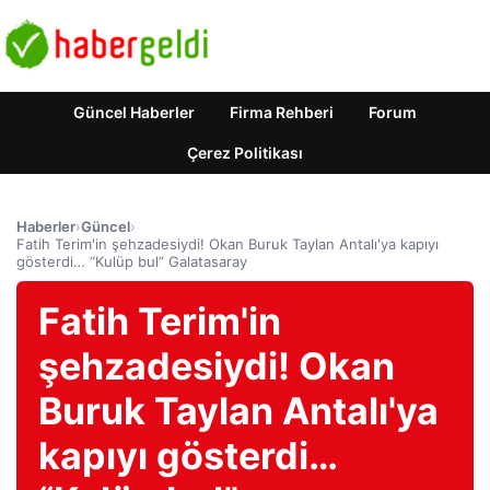
Güncel Haberler
Firma Rehberi
Forum
Çerez Politikası
Haberler
›
Güncel
›
Fatih Terim'in şehzadesiydi! Okan Buruk Taylan Antalı'ya kapıyı
gösterdi… “Kulüp bul” Galatasaray
Fatih Terim'in
şehzadesiydi! Okan
Buruk Taylan Antalı'ya
kapıyı gösterdi…