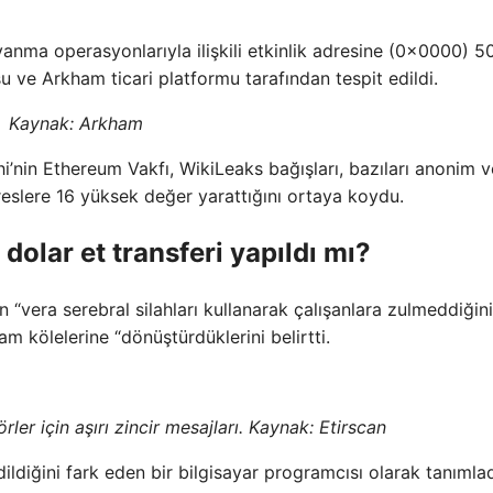
n yanma operasyonlarıyla ilişkili etkinlik adresine (0x0000) 
u ve Arkham ticari platformu tarafından tespit edildi.
Kaynak:
Arkham
hi’nin Ethereum Vakfı, WikiLeaks bağışları, bazıları anonim v
reslere 16 yüksek değer yarattığını ortaya koydu.
 dolar et transferi yapıldı mı?
ın “vera serebral silahları kullanarak çalışanlara zulmeddiğin
am kölelerine “dönüştürdüklerini belirtti.
rler için aşırı zincir mesajları. Kaynak: Etirscan
ildiğini fark eden bir bilgisayar programcısı olarak tanımlad