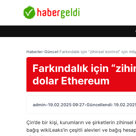
Haberler
›
Güncel
›
Farkındalık için “zihinsel kontrol” için m
Farkındalık için “zihi
dolar Ethereum
admin
•
19.02.2025 09:27
•
Güncellendi: 19.02.202
Çin’de bir kişi, kurumların ve şirketlerin zihinsel 
bağış wikiLeaks’in çeşitli alevleri ve bağış hes