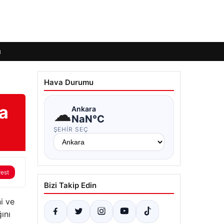
ı
Hava Durumu
ca
☁
Ankara
NaN°C
ŞEHIR SEÇ
rest
Bizi Takip Edin
ni ve
ını