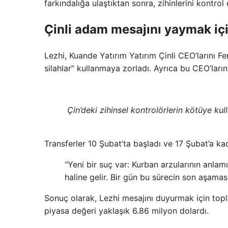
farkındalığa ulaştıktan sonra, zihinlerini kontrol
Çinli adam mesajını yaymak iç
Lezhi, Kuande Yatırım Yatırım Çinli CEO’larını Fe
silahlar” kullanmaya zorladı. Ayrıca bu CEO’ların 
Çin’deki zihinsel kontrolörlerin kötüye kul
Transferler 10 Şubat’ta başladı ve 17 Şubat’a kad
“Yeni bir suç var: Kurban arzularının anla
haline gelir. Bir gün bu sürecin son aşama
Sonuç olarak, Lezhi mesajını duyurmak için top
piyasa değeri yaklaşık 6.86 milyon dolardı.