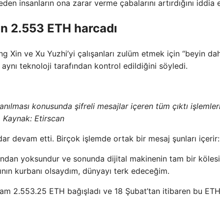
 eden insanların ona zarar verme çabalarını artırdığını iddia e
in 2.553 ETH harcadı
ng Xin ve Xu Yuzhi’yi çalışanları zulüm etmek için “beyin dah
aynı teknoloji tarafından kontrol edildiğini söyledi.
lanılması konusunda şifreli mesajlar içeren tüm çıktı işlemleri
Kaynak: Etirscan
ar devam etti. Birçok işlemde ortak bir mesaj şunları içerir:
mından yoksundur ve sonunda dijital makinenin tam bir kölesi
sının kurbanı olsaydım, dünyayı terk edeceğim.
lam 2.553.25 ETH bağışladı ve 18 Şubat’tan itibaren bu ETH