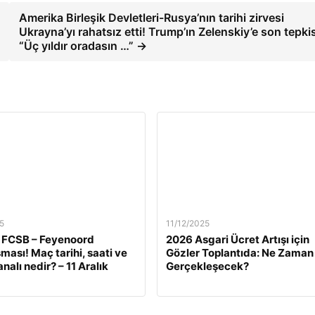
Amerika Birleşik Devletleri-Rusya’nın tarihi zirvesi
Ukrayna’yı rahatsız etti! Trump’ın Zelenskiy’e son tepkis
“Üç yıldır oradasın …” →
5
11/12/2025
 FCSB – Feyenoord
2026 Asgari Ücret Artışı için
ması! Maç tarihi, saati ve
Gözler Toplantıda: Ne Zaman
nalı nedir? – 11 Aralık
Gerçekleşecek?