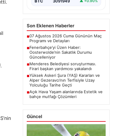
BTC
3091949
▲ +0.90%
tti.
Son Eklenen Haberler
il
07 Ağustos 2026 Cuma Gününün Maç
■
Programı ve Detayları
Fenerbahçe’yi Üzen Haber:
■
Oosterwolde’nin Sakatlık Durumu
Güncelleniyor
Menderes Belediyesi soruşturması.
.
■
Firari başkan yardımcısı yakalandı
Yüksek Askeri Şura (YAŞ) Kararları ve
■
Alper Gezeravcı’nın Terfisiyle Uzay
Yolculuğu Tarihe Geçti
Açık Hava Yaşam alanlarında Estetik ve
■
bahçe mutfağı Çözümleri
Güncel
S’nin