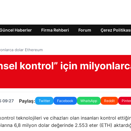
Güncel Haberler
Firma Rehberi
Forum
Çerez Politikas
ilyonlarca dolar Ethereum
nsel kontrol” için milyonlar
Paylaş:
5 09:27
Twitter
Facebook
WhatsApp
Reddit
Pinte
kontrol teknolojileri ve cihazları olan insanları kontrol ettiği
aplarına 6,8 milyon dolar değerinde 2.553 eter (ETH) aktardığ