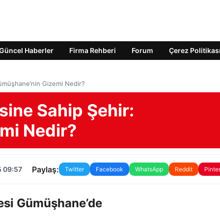
Güncel Haberler
Firma Rehberi
Forum
Çerez Politikas
ümüşhane’nin Gizemi Nedir?
ine Sahip Şehir:
mi Nedir?
Paylaş:
5 09:57
Twitter
Facebook
WhatsApp
Reddit
Pinte
resi Gümüşhane’de