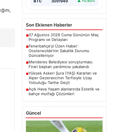
BTC
3091949
▲ +0.90%
ğını,
Son Eklenen Haberler
07 Ağustos 2026 Cuma Gününün Maç
■
Programı ve Detayları
Fenerbahçe’yi Üzen Haber:
■
Oosterwolde’nin Sakatlık Durumu
Güncelleniyor
Menderes Belediyesi soruşturması.
■
Firari başkan yardımcısı yakalandı
Yüksek Askeri Şura (YAŞ) Kararları ve
■
Alper Gezeravcı’nın Terfisiyle Uzay
Yolculuğu Tarihe Geçti
Açık Hava Yaşam alanlarında Estetik ve
■
bahçe mutfağı Çözümleri
Güncel