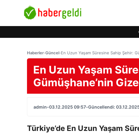
Haberler
›
Güncel
›
En Uzun Yaşam Süresine Sahip Şehir: G
En Uzun Yaşam Süres
Gümüşhane’nin Gize
admin
•
03.12.2025 09:57
•
Güncellendi: 03.12.202
Türkiye’de En Uzun Yaşam Sü