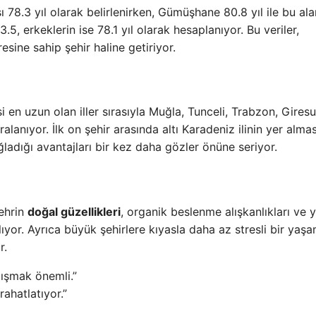
 78.3 yıl olarak belirlenirken, Gümüşhane 80.8 yıl ile bu al
5, erkeklerin ise 78.1 yıl olarak hesaplanıyor. Bu veriler,
ine sahip şehir haline getiriyor.
en uzun olan iller sırasıyla Muğla, Tunceli, Trabzon, Giresu
alanıyor. İlk on şehir arasında altı Karadeniz ilinin yer almas
ladığı avantajları bir kez daha gözler önüne seriyor.
şehrin
doğal güzellikleri
, organik beslenme alışkanlıkları ve 
lıyor. Ayrıca büyük şehirlere kıyasla daha az stresli bir yaş
r.
lışmak önemli.”
rahatlatıyor.”