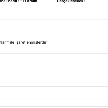
nalı nedir? – 11 Aralık
Gerçekleşecek?
nlar
*
ile işaretlenmişlerdir