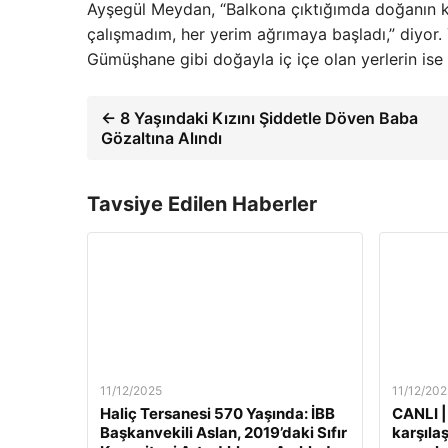
Ayşegül Meydan, “Balkona çıktığımda doğanın kok
çalışmadım, her yerim ağrımaya başladı,” diyor. Y
Gümüşhane gibi doğayla iç içe olan yerlerin ise
← 8 Yaşındaki Kızını Şiddetle Döven Baba
Gözaltına Alındı
Tavsiye Edilen Haberler
11/12/2025
11/12/202
Haliç Tersanesi 570 Yaşında: İBB
CANLI |
Başkanvekili Aslan, 2019’daki Sıfır
karşılaş