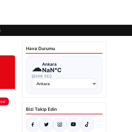
ı
Hava Durumu
☁
Ankara
NaN°C
ŞEHIR SEÇ
rest
Bizi Takip Edin