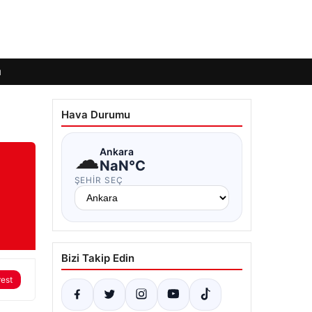
ı
Hava Durumu
☁
Ankara
NaN°C
ŞEHIR SEÇ
Bizi Takip Edin
rest