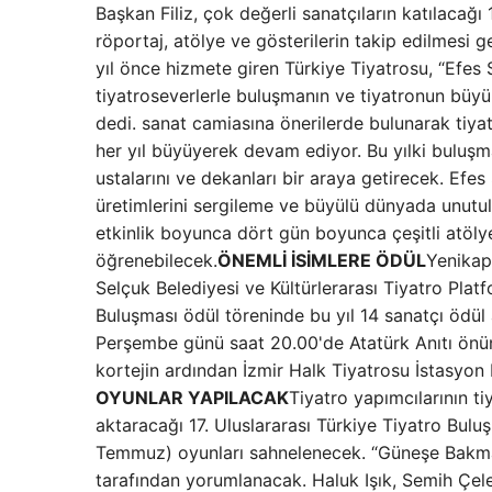
Başkan Filiz, çok değerli sanatçıların katılacağ
röportaj, atölye ve gösterilerin takip edilmesi g
yıl önce hizmete giren Türkiye Tiyatrosu, “Efes
tiyatroseverlerle buluşmanın ve tiyatronun büy
dedi. sanat camiasına önerilerde bulunarak tiyat
her yıl büyüyerek devam ediyor. Bu yılki buluşm
ustalarını ve dekanları bir araya getirecek. Efes 
üretimlerini sergileme ve büyülü dünyada unutul
etkinlik boyunca dört gün boyunca çeşitli atölye
öğrenebilecek.
ÖNEMLİ İSİMLERE ÖDÜL
Yenikap
Selçuk Belediyesi ve Kültürlerarası Tiyatro Plat
Buluşması ödül töreninde bu yıl 14 sanatçı ödül
Perşembe günü saat 20.00'de Atatürk Anıtı önünd
kortejin ardından İzmir Halk Tiyatrosu İstasyo
OYUNLAR YAPILACAK
Tiyatro yapımcılarının ti
aktaracağı 17. Uluslararası Türkiye Tiyatro Bul
Temmuz) oyunları sahnelenecek. “Güneşe Bakma
tarafından yorumlanacak. Haluk Işık, Semih Çele