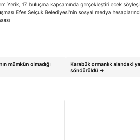
 Yerik, 17. buluşma kapsamında gerçekleştirilecek söyleşi
luşması Efes Selçuk Belediyesi'nin sosyal medya hesaplarınd
asası
ının mümkün olmadığı
Karabük ormanlık alandaki y
söndürüldü →