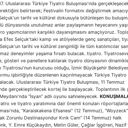
ı 17. Uluslararası Türkiye Tiyatro Buluşması'nda gerçekleşece
erektiğini belirterek; Festivalin formatını değiştirmek amacıy
 Selçuk'un tarihi ve kültürel dokusuyla bütünleşen bu buluş
ülü dünyasında unutulmaz anlar paylaşmanın heyecanını yaş
ro yapımcılarının karşılıklı dayanışmasını amaçlıyoruz. Topla
a Efes Selçuk'taki kamp ve atölyelerde genç sanatçıları, tiy
Selçuk'un tarihi ve kültürel zenginliği ile tüm katılımcılar sa
maz deneyimler yaşama fırsatı bulacak. tiyatro. Tiyatroseve
, gösteri ve panellere katılarak tiyatro dünyasının dinamikle
ı Tiyatrosu'nun kurucusu olduğu, İzmir Büyükşehir Belediyes
formu işbirliğiyle düzenlenen kaçırılmayacak Türkiye Tiyatro
 alacak. Uluslararası Türkiye Tiyatro Buluşması, 11 Temmuz
e gerçekleştirilecek kortej ile başlayacak. Toplantının ilk
n Meydanı'nda “İsyan” adlı oyunu sahneleyecek.
KONUŞMALA
yatro ve tiyatro yaratımına dair önemli konuları röportajlarla
uşması'nda, “Karaiskakena Efsanesi” (12 Temmuz), “Woyzeck”
k Zorunlu Destinasyondur Kırık Cam” (14 Temmuz) halk
nk, Y. Emre Küçükaydın, Metin Güler, Çağlar İşgören, Nazif 