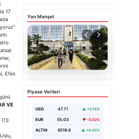
k
la 17
Yan Manşet
mada
ıyoruz”
ntı
atro
natsal
rler,
rini
i, Efes
05.08.2026
Menderes Belediyesi
Piyasa Verileri
soruşturması. Firari
 günü
başkan yardımcısı
R VE
yakalandı
USD
47.71
▲ +0.16%
{ “title”: “Menderes Belediyesi’ne
 (13
EUR
55.03
▼ -0.02%
Yönelik Soruşturma Sonuçlandı:
Firari Başkan Yardımcısı
ALTIN
6518.6
▲ +0.40%
Yakalandı”, “content”: “ İzmir’in…
Uslu,