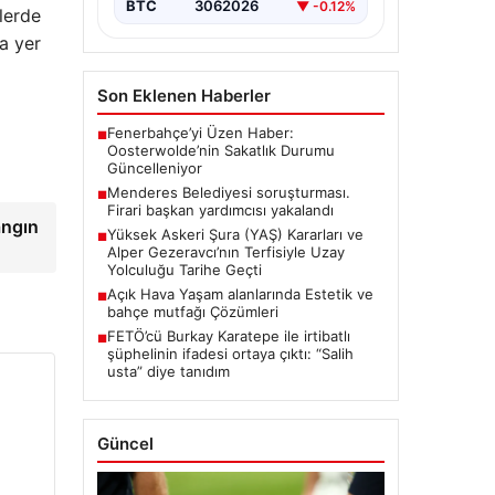
BTC
3062026
▼ -0.12%
lerde
a yer
Son Eklenen Haberler
Fenerbahçe’yi Üzen Haber:
■
Oosterwolde’nin Sakatlık Durumu
Güncelleniyor
Menderes Belediyesi soruşturması.
■
Firari başkan yardımcısı yakalandı
angın
Yüksek Askeri Şura (YAŞ) Kararları ve
■
Alper Gezeravcı’nın Terfisiyle Uzay
Yolculuğu Tarihe Geçti
Açık Hava Yaşam alanlarında Estetik ve
■
bahçe mutfağı Çözümleri
FETÖ’cü Burkay Karatepe ile irtibatlı
■
şüphelinin ifadesi ortaya çıktı: “Salih
usta” diye tanıdım
Güncel