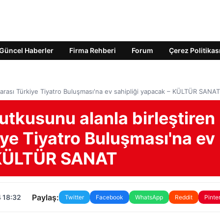
Güncel Haberler
Firma Rehberi
Forum
Çerez Politikas
lararası Türkiye Tiyatro Buluşması'na ev sahipliği yapacak – KÜLTÜR SANAT
tutkusunu alanla birleştiren
iye Tiyatro Buluşması'na ev
– KÜLTÜR SANAT
Paylaş:
 18:32
Twitter
Facebook
WhatsApp
Reddit
Pinte