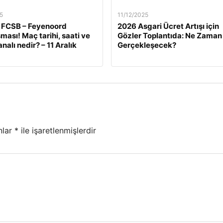
5
11/12/2025
 FCSB – Feyenoord
2026 Asgari Ücret Artışı için
ması! Maç tarihi, saati ve
Gözler Toplantıda: Ne Zaman
nalı nedir? – 11 Aralık
Gerçekleşecek?
nlar
*
ile işaretlenmişlerdir