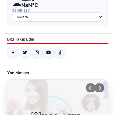
☁
NaN°C
ŞEHIR SEÇ
Bizi Takip Edin
Yan Manşet