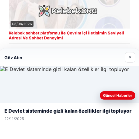
08/08/2026
Kelebek sohbet platformu İle Çevrim içi İletişimin Seviyeli
Adresi Ve Sohbet Deneyimi
×
Göz Atın
Son Eklenen Firmalar
Web sitemizi nasıl kullandığınızı daha iyi anlayabilmek,
Güncel Haberler
deneyiminizi kişiselleştirmek ve geliştirmek amacıyla çerezler
kullanıyoruz.
Çerez Politikamız
E Devlet sisteminde gizli kalan özellikler ilgi topluyor
Reddet
Kabul Et
22/11/2025