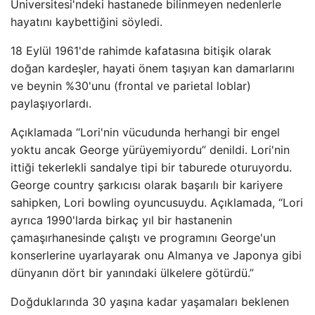
Üniversitesi'ndeki hastanede bilinmeyen nedenlerle
hayatını kaybettiğini söyledi.
18 Eylül 1961'de rahimde kafatasına bitişik olarak
doğan kardeşler, hayati önem taşıyan kan damarlarını
ve beynin %30'unu (frontal ve parietal loblar)
paylaşıyorlardı.
Açıklamada “Lori'nin vücudunda herhangi bir engel
yoktu ancak George yürüyemiyordu” denildi. Lori'nin
ittiği tekerlekli sandalye tipi bir taburede oturuyordu.
George country şarkıcısı olarak başarılı bir kariyere
sahipken, Lori bowling oyuncusuydu. Açıklamada, “Lori
ayrıca 1990'larda birkaç yıl bir hastanenin
çamaşırhanesinde çalıştı ve programını George'un
konserlerine uyarlayarak onu Almanya ve Japonya gibi
dünyanın dört bir yanındaki ülkelere götürdü.”
Doğduklarında 30 yaşına kadar yaşamaları beklenen