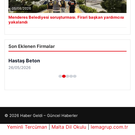
05/08/2026
Menderes Belediyesi soruşturması. Firari başkan yardımcısı
yakalandı
Son Eklenen Firmalar
Hastaş Beton
26/05/2026
© 2026 Haber Geldi – Güncel Haberler
Yeminli Tercüman
|
Malta Dil Okulu
|
lemagrup.com.tr
ç İzle
io
süperbahis
süperbahis