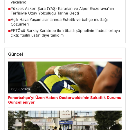
yakalandı
Yüksek Askeri Şura (YAŞ) Kararları ve Alper Gezeravcı’nın
■
Terfisiyle Uzay Yolculuğu Tarihe Geçti
Açık Hava Yaşam alanlarında Estetik ve bahçe mutfağı
■
Çözümleri
FETÖ’cü Burkay Karatepe ile irtibatlı şüphelinin ifadesi ortaya
■
çıktı: “Salih usta” diye tanıdım
Güncel
06/08/2026
Fenerbahçe’yi Üzen Haber: Oosterwolde’nin Sakatlık Durumu
Güncelleniyor