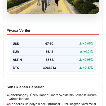
05.08.2026
Menderes Belediyesi soruşturması.
Piyasa Verileri
Firari başkan yardımcısı yakalandı
{ “title”: “Menderes Belediyesi’ne Yönelik Soruşturma
Sonuçlandı: Firari Başkan Yardımcısı Yakalandı”,
USD
47.60
▲ +0.05%
“content”: “ İzmir’in…
EUR
55.18
▲ +0.21%
ALTIN
6558.1
▲ +0.95%
BTC
3066713
▲ +0.37%
Son Eklenen Haberler
Fenerbahçe’yi Üzen Haber: Oosterwolde’nin Sakatlık Durumu
■
Güncelleniyor
Menderes Belediyesi soruşturması. Firari başkan yardımcısı
■