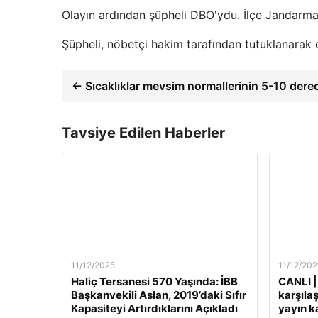
Olayın ardından şüpheli DBO'ydu. İlçe Jandarma
Şüpheli, nöbetçi hakim tarafından tutuklanarak 
← Sıcaklıklar mevsim normallerinin 5-10 dere
Tavsiye Edilen Haberler
11/12/2025
11/12/202
Haliç Tersanesi 570 Yaşında: İBB
CANLI |
Başkanvekili Aslan, 2019’daki Sıfır
karşılaş
Kapasiteyi Artırdıklarını Açıkladı
yayın ka