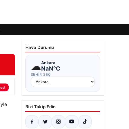
ı
Hava Durumu
☁
Ankara
NaN°C
ŞEHIR SEÇ
rest
iyle
Bizi Takip Edin