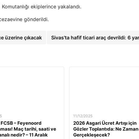
 Komutanlığı ekiplerince yakalandı.
cezaevine gönderildi.
ce üzerine çıkacak
Sivas'ta hafif ticari araç devrildi: 6 ya
5
11/12/2025
 FCSB – Feyenoord
2026 Asgari Ücret Artışı için
ması! Maç tarihi, saati ve
Gözler Toplantıda: Ne Zaman
nalı nedir? – 11 Aralık
Gerçekleşecek?