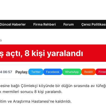
Güncel Haberler
Firma Rehberi
Forum
Çerez Politikas
dı
açtı, 8 kişi yaralandı
Paylaş:
4 06:57
Twitter
Facebook
WhatsApp
Reddit
Pinte
lçesine bağlı Çömlekçi köyünde bir düğün sırasında av tüfeğ
 mermileri sonucu 8 kişi yaralandı.
tim ve Araştırma Hastanesi'ne kaldırıldı.