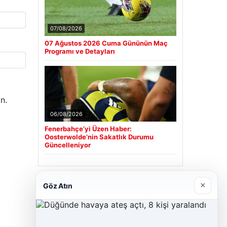
07/08/2026
07 Ağustos 2026 Cuma Gününün Maç
Programı ve Detayları
n.
06/08/2026
Fenerbahçe’yi Üzen Haber:
Oosterwolde’nin Sakatlık Durumu
Güncelleniyor
×
Son Eklenen Firmalar
Göz Atın
Cengiz Sigorta
23/06/2026