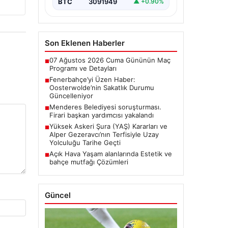
BTC
3091949
▲ +0.90%
Son Eklenen Haberler
07 Ağustos 2026 Cuma Gününün Maç
■
Programı ve Detayları
Fenerbahçe’yi Üzen Haber:
■
Oosterwolde’nin Sakatlık Durumu
Güncelleniyor
Menderes Belediyesi soruşturması.
■
Firari başkan yardımcısı yakalandı
Yüksek Askeri Şura (YAŞ) Kararları ve
■
Alper Gezeravcı’nın Terfisiyle Uzay
Yolculuğu Tarihe Geçti
Açık Hava Yaşam alanlarında Estetik ve
■
bahçe mutfağı Çözümleri
Güncel