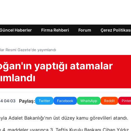
Güncel Haberler
Firma Rehberi
Forum
Çerez Politikas
lar Resmi Gazete'de yayımlandı
an'ın yaptığı atamalar
ımlandı
Paylaş:
24 04:03
Twitter
Facebook
WhatsApp
Reddit
Pinte
a Adalet Bakanlığı'nın üst düzey kamu görevlileri atandı.
4. maddeler uyarınca 3, Teftiş Kurulu Başkanı Cihan Yıldız