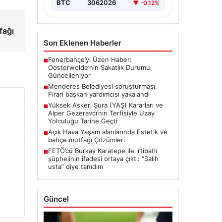
BTC
3062026
▼ -0.12%
fağı
Son Eklenen Haberler
Fenerbahçe’yi Üzen Haber:
■
Oosterwolde’nin Sakatlık Durumu
Güncelleniyor
Menderes Belediyesi soruşturması.
■
Firari başkan yardımcısı yakalandı
Yüksek Askeri Şura (YAŞ) Kararları ve
■
Alper Gezeravcı’nın Terfisiyle Uzay
Yolculuğu Tarihe Geçti
Açık Hava Yaşam alanlarında Estetik ve
■
bahçe mutfağı Çözümleri
FETÖ’cü Burkay Karatepe ile irtibatlı
■
şüphelinin ifadesi ortaya çıktı: “Salih
usta” diye tanıdım
Güncel