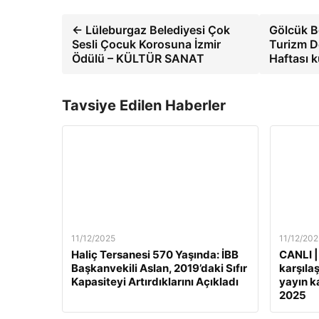
← Lüleburgaz Belediyesi Çok
Gölcük Be
Sesli Çocuk Korosuna İzmir
Turizm De
Ödülü – KÜLTÜR SANAT
Haftası 
Tavsiye Edilen Haberler
11/12/2025
11/12/202
Haliç Tersanesi 570 Yaşında: İBB
CANLI |
Başkanvekili Aslan, 2019’daki Sıfır
karşılaş
Kapasiteyi Artırdıklarını Açıkladı
yayın ka
2025