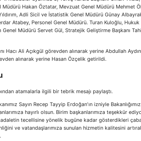
nel Müdürü Hakan Öztatar, Mevzuat Genel Müdürü Mehmet 
ldırım, Adli Sicil ve İstatistik Genel Müdürü Günay Albayra
Serdar Atabey, Personel Genel Müdürü. Turan Kuloğlu, Hukuk
m Genel Müdürü Servet Gül, Stratejik Geliştirme Başkanı Tah
nı Hacı Ali Açıkgül görevden alınarak yerine Abdullah Aydın
vden alınarak yerine Hasan Özçelik getirildi.
u
an atamalarla ilgili bir tebrik mesajı paylaştı.
kanımız Sayın Recep Tayyip Erdoğan'ın izniyle Bakanlığımız
anlarımıza hayırlı olsun. Birim başkanlarımıza teşekkür ediy
daletin tecellisine yönelik bugüne kadar gösterdikleri çab
liğini ve vatandaşlarımıza sunulan hizmetin kalitesini artırabi
.