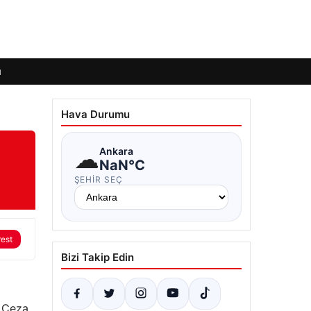
ı
Hava Durumu
☁
Ankara
NaN°C
ŞEHIR SEÇ
rest
Bizi Takip Edin
, Ceza