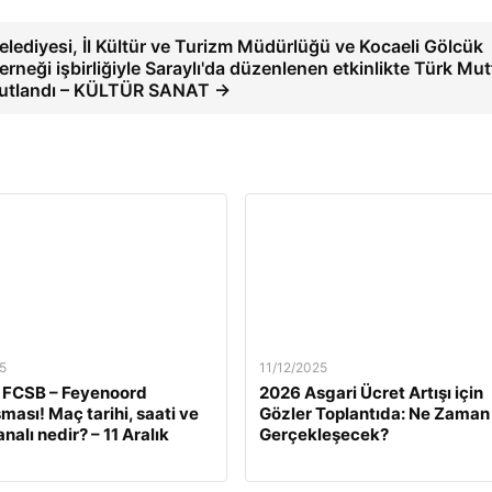
lediyesi, İl Kültür ve Turizm Müdürlüğü ve Kocaeli Gölcük
rneği işbirliğiyle Saraylı'da düzenlenen etkinlikte Türk Mut
kutlandı – KÜLTÜR SANAT →
5
11/12/2025
 FCSB – Feyenoord
2026 Asgari Ücret Artışı için
ması! Maç tarihi, saati ve
Gözler Toplantıda: Ne Zaman
nalı nedir? – 11 Aralık
Gerçekleşecek?