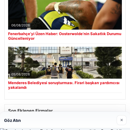
06/08/2026
Fenerbahçe’yi Üzen Haber: Oosterwolde’nin Sakatlık Durumu
Güncelleniyor
05/08/2026
Menderes Belediyesi soruşturması. Firari başkan yardımcısı
yakalandı
Son Eklenen Firmalar
×
Göz Atın