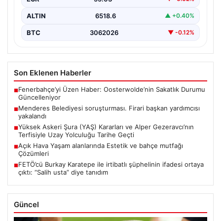
ALTIN
6518.6
▲ +0.40%
BTC
3062026
▼ -0.12%
Son Eklenen Haberler
Fenerbahçe’yi Üzen Haber: Oosterwolde’nin Sakatlık Durumu
■
Güncelleniyor
Menderes Belediyesi soruşturması. Firari başkan yardımcısı
■
yakalandı
Yüksek Askeri Şura (YAŞ) Kararları ve Alper Gezeravcı’nın
■
Terfisiyle Uzay Yolculuğu Tarihe Geçti
Açık Hava Yaşam alanlarında Estetik ve bahçe mutfağı
■
Çözümleri
FETÖ’cü Burkay Karatepe ile irtibatlı şüphelinin ifadesi ortaya
■
çıktı: “Salih usta” diye tanıdım
Güncel