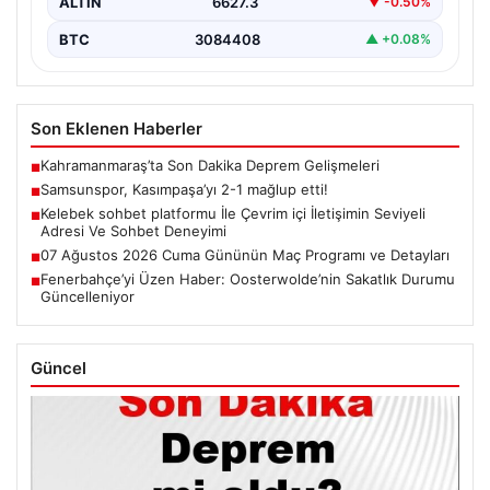
ALTIN
6627.3
▼ -0.50%
BTC
3084408
▲ +0.08%
Son Eklenen Haberler
Kahramanmaraş’ta Son Dakika Deprem Gelişmeleri
■
Samsunspor, Kasımpaşa’yı 2-1 mağlup etti!
■
Kelebek sohbet platformu İle Çevrim içi İletişimin Seviyeli
■
Adresi Ve Sohbet Deneyimi
07 Ağustos 2026 Cuma Gününün Maç Programı ve Detayları
■
Fenerbahçe’yi Üzen Haber: Oosterwolde’nin Sakatlık Durumu
■
Güncelleniyor
Güncel