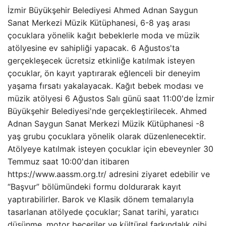
İzmir Büyükşehir Belediyesi Ahmed Adnan Saygun
Sanat Merkezi Müzik Kütüphanesi, 6-8 yaş arası
çocuklara yönelik kağıt bebeklerle moda ve müzik
atölyesine ev sahipliği yapacak. 6 Ağustos'ta
gerçekleşecek ücretsiz etkinliğe katılmak isteyen
çocuklar, ön kayıt yaptırarak eğlenceli bir deneyim
yaşama fırsatı yakalayacak. Kağıt bebek modası ve
müzik atölyesi 6 Ağustos Salı günü saat 11:00'de İzmir
Büyükşehir Belediyesi'nde gerçekleştirilecek. Ahmed
Adnan Saygun Sanat Merkezi Müzik Kütüphanesi -8
yaş grubu çocuklara yönelik olarak düzenlenecektir.
Atölyeye katılmak isteyen çocuklar için ebeveynler 30
Temmuz saat 10:00'dan itibaren
https://www.aassm.org.tr/ adresini ziyaret edebilir ve
“Başvur” bölümündeki formu doldurarak kayıt
yaptırabilirler. Barok ve Klasik dönem temalarıyla
tasarlanan atölyede çocuklar; Sanat tarihi, yaratıcı
düşünme, motor beceriler ve kültürel farkındalık gibi