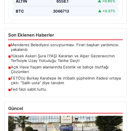
ALTIN
6558.1
▲ +0.95%
BTC
3066713
▲ +0.37%
Son Eklenen Haberler
Menderes Belediyesi soruşturması. Firari başkan yardımcısı
■
yakalandı
Yüksek Askeri Şura (YAŞ) Kararları ve Alper Gezeravcı’nın
■
Terfisiyle Uzay Yolculuğu Tarihe Geçti
Açık Hava Yaşam alanlarında Estetik ve bahçe mutfağı
■
Çözümleri
FETÖ’cü Burkay Karatepe ile irtibatlı şüphelinin ifadesi ortaya
■
çıktı: “Salih usta” diye tanıdım
Fed faizi sabit tuttu
■
Güncel