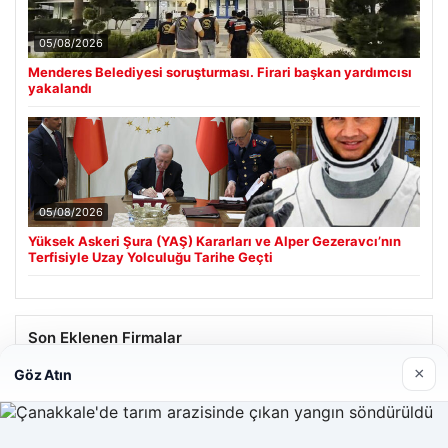
05/08/2026
Menderes Belediyesi soruşturması. Firari başkan yardımcısı
yakalandı
05/08/2026
Yüksek Askeri Şura (YAŞ) Kararları ve Alper Gezeravcı’nın
Terfisiyle Uzay Yolculuğu Tarihe Geçti
Son Eklenen Firmalar
×
Göz Atın