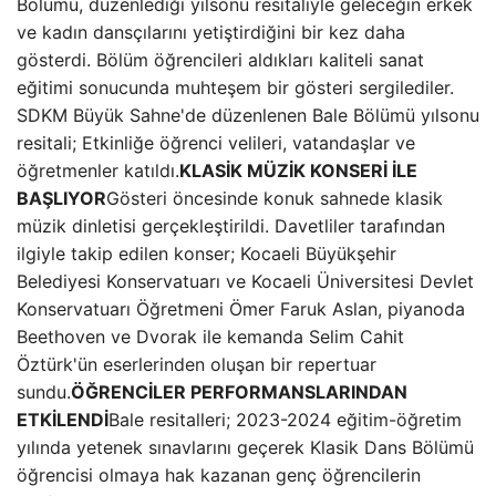
Bölümü, düzenlediği yılsonu resitaliyle geleceğin erkek
ve kadın dansçılarını yetiştirdiğini bir kez daha
gösterdi. Bölüm öğrencileri aldıkları kaliteli sanat
eğitimi sonucunda muhteşem bir gösteri sergilediler.
SDKM Büyük Sahne'de düzenlenen Bale Bölümü yılsonu
resitali; Etkinliğe öğrenci velileri, vatandaşlar ve
öğretmenler katıldı.
KLASİK MÜZİK KONSERİ İLE
BAŞLIYOR
Gösteri öncesinde konuk sahnede klasik
müzik dinletisi gerçekleştirildi. Davetliler tarafından
ilgiyle takip edilen konser; Kocaeli Büyükşehir
Belediyesi Konservatuarı ve Kocaeli Üniversitesi Devlet
Konservatuarı Öğretmeni Ömer Faruk Aslan, piyanoda
Beethoven ve Dvorak ile kemanda Selim Cahit
Öztürk'ün eserlerinden oluşan bir repertuar
sundu.
ÖĞRENCİLER PERFORMANSLARINDAN
ETKİLENDİ
Bale resitalleri; 2023-2024 eğitim-öğretim
yılında yetenek sınavlarını geçerek Klasik Dans Bölümü
öğrencisi olmaya hak kazanan genç öğrencilerin