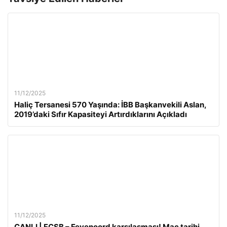
11/12/2025
Haliç Tersanesi 570 Yaşında: İBB Başkanvekili Aslan,
2019’daki Sıfır Kapasiteyi Artırdıklarını Açıkladı
11/12/2025
CANLI | FCSB – Feyenoord karşılaşması! Maç tarihi,