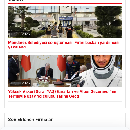
05/08/2026
Menderes Belediyesi soruşturması. Firari başkan yardımcısı
yakalandı
05/08/2026
Yüksek Askeri Şura (YAŞ) Kararları ve Alper Gezeravcı’nın
Terfisiyle Uzay Yolculuğu Tarihe Geçti
Son Eklenen Firmalar