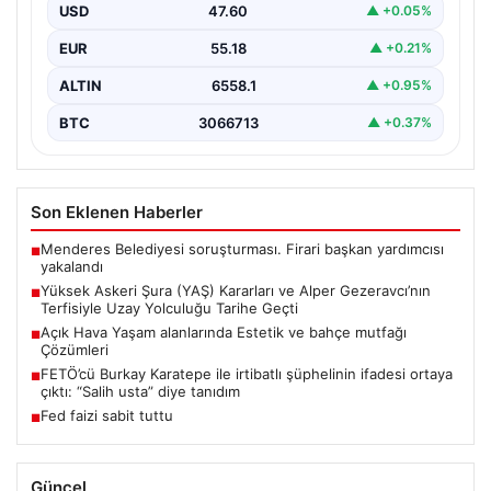
USD
47.60
▲ +0.05%
Türkiye’nin savunma ve askeri kariyer alanındaki önemli
gelişmelerden biri olan Yüksek Askeri Şura (YAŞ)…
EUR
55.18
▲ +0.21%
ALTIN
6558.1
▲ +0.95%
BTC
3066713
▲ +0.37%
Son Eklenen Haberler
Menderes Belediyesi soruşturması. Firari başkan yardımcısı
■
yakalandı
Yüksek Askeri Şura (YAŞ) Kararları ve Alper Gezeravcı’nın
■
Terfisiyle Uzay Yolculuğu Tarihe Geçti
Açık Hava Yaşam alanlarında Estetik ve bahçe mutfağı
■
Çözümleri
FETÖ’cü Burkay Karatepe ile irtibatlı şüphelinin ifadesi ortaya
■
çıktı: “Salih usta” diye tanıdım
Fed faizi sabit tuttu
■
Güncel