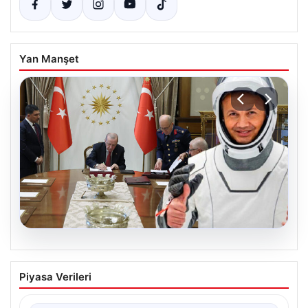
Yan Manşet
05.08.2026
Yüksek Askeri Şura (YAŞ) Kararları ve
Piyasa Verileri
Alper Gezeravcı’nın Terfisiyle Uzay
Yolculuğu Tarihe Geçti