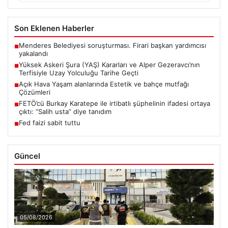
Son Eklenen Haberler
Menderes Belediyesi soruşturması. Firari başkan yardımcısı
■
yakalandı
Yüksek Askeri Şura (YAŞ) Kararları ve Alper Gezeravcı’nın
■
Terfisiyle Uzay Yolculuğu Tarihe Geçti
Açık Hava Yaşam alanlarında Estetik ve bahçe mutfağı
■
Çözümleri
FETÖ’cü Burkay Karatepe ile irtibatlı şüphelinin ifadesi ortaya
■
çıktı: “Salih usta” diye tanıdım
Fed faizi sabit tuttu
■
Güncel
05/08/2026