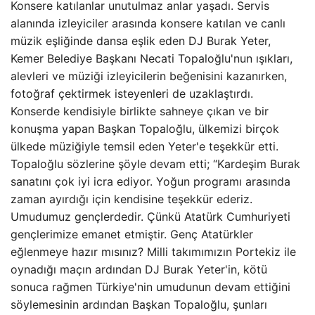
Konsere katılanlar unutulmaz anlar yaşadı. Servis
alanında izleyiciler arasında konsere katılan ve canlı
müzik eşliğinde dansa eşlik eden DJ Burak Yeter,
Kemer Belediye Başkanı Necati Topaloğlu'nun ışıkları,
alevleri ve müziği izleyicilerin beğenisini kazanırken,
fotoğraf çektirmek isteyenleri de uzaklaştırdı.
Konserde kendisiyle birlikte sahneye çıkan ve bir
konuşma yapan Başkan Topaloğlu, ülkemizi birçok
ülkede müziğiyle temsil eden Yeter'e teşekkür etti.
Topaloğlu sözlerine şöyle devam etti; “Kardeşim Burak
sanatını çok iyi icra ediyor. Yoğun programı arasında
zaman ayırdığı için kendisine teşekkür ederiz.
Umudumuz gençlerdedir. Çünkü Atatürk Cumhuriyeti
gençlerimize emanet etmiştir. Genç Atatürkler
eğlenmeye hazır mısınız? Milli takımımızın Portekiz ile
oynadığı maçın ardından DJ Burak Yeter'in, kötü
sonuca rağmen Türkiye'nin umudunun devam ettiğini
söylemesinin ardından Başkan Topaloğlu, şunları