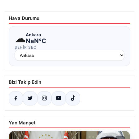
Hava Durumu
☁
Ankara
NaN°C
ŞEHIR SEÇ
Bizi Takip Edin
Yan Manşet