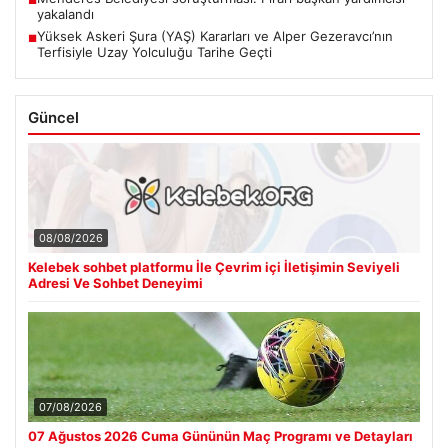
yakalandı
Yüksek Askeri Şura (YAŞ) Kararları ve Alper Gezeravcı’nın
■
Terfisiyle Uzay Yolculuğu Tarihe Geçti
Güncel
08/08/2026
Kelebek sohbet platformu İle Çevrim içi İletişimin Seviyeli
Adresi Ve Sohbet Deneyimi
07/08/2026
07 Ağustos 2026 Cuma Gününün Maç Programı ve Detayları