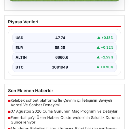
07.08.2026
07 Ağustos 2026 Cuma Gününün Maç
Piyasa Verileri
Programı ve Detayları
Bugün, futbolseverler için yoğun bir maç günü olarak
dikkat çekiyor. 07 Ağustos 2026 Cuma…
USD
47.74
▲ +0.18%
EUR
55.25
▲ +0.32%
ALTIN
6660.6
▲ +2.59%
BTC
3091949
▲ +0.90%
Son Eklenen Haberler
Kelebek sohbet platformu İle Çevrim içi İletişimin Seviyeli
■
Adresi Ve Sohbet Deneyimi
07 Ağustos 2026 Cuma Gününün Maç Programı ve Detayları
■
Fenerbahçe’yi Üzen Haber: Oosterwolde’nin Sakatlık Durumu
■
Güncelleniyor
Menderes Belediyesi soruşturması. Firari başkan yardımcısı
■