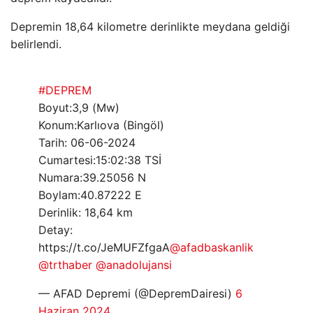
Depremin 18,64 kilometre derinlikte meydana geldiği
belirlendi.
#DEPREM
Boyut:3,9 (Mw)
Konum:Karlıova (Bingöl)
Tarih: 06-06-2024
Cumartesi:15:02:38 TSİ
Numara:39.25056 N
Boylam:40.87222 E
Derinlik: 18,64 km
Detay:
https://t.co/JeMUFZfgaA
@afadbaskanlik
@trthaber
@anadolujansi
— AFAD Depremi (@DepremDairesi)
6
Haziran 2024