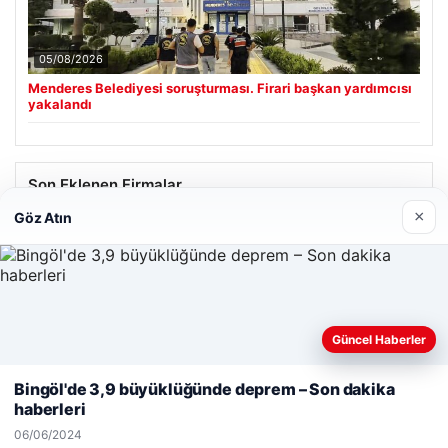
05/08/2026
Menderes Belediyesi soruşturması. Firari başkan yardımcısı
yakalandı
Son Eklenen Firmalar
×
Göz Atın
Güncel Haberler
Web sitemizi nasıl kullandığınızı daha iyi anlayabilmek,
deneyiminizi kişiselleştirmek ve geliştirmek amacıyla çerezler
Bingöl'de 3,9 büyüklüğünde deprem – Son dakika
kullanıyoruz.
Çerez Politikamız
haberleri
Reddet
Kabul Et
06/06/2024