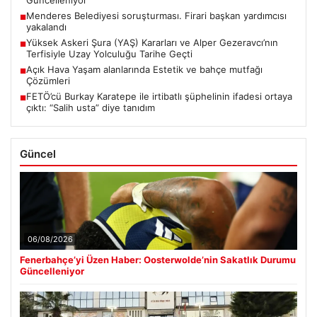
Menderes Belediyesi soruşturması. Firari başkan yardımcısı
■
yakalandı
Yüksek Askeri Şura (YAŞ) Kararları ve Alper Gezeravcı’nın
■
Terfisiyle Uzay Yolculuğu Tarihe Geçti
Açık Hava Yaşam alanlarında Estetik ve bahçe mutfağı
■
Çözümleri
FETÖ’cü Burkay Karatepe ile irtibatlı şüphelinin ifadesi ortaya
■
çıktı: “Salih usta” diye tanıdım
Güncel
06/08/2026
Fenerbahçe’yi Üzen Haber: Oosterwolde’nin Sakatlık Durumu
Güncelleniyor