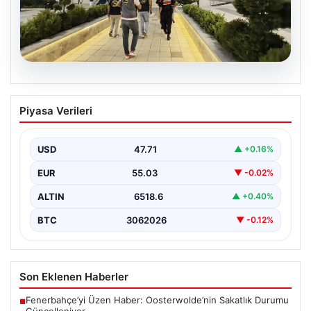
05.08.2026
Menderes Belediyesi soruşturması.
Piyasa Verileri
Firari başkan yardımcısı yakalandı
{ “title”: “Menderes Belediyesi’ne Yönelik Soruşturma
Sonuçlandı: Firari Başkan Yardımcısı Yakalandı”,
USD
47.71
▲ +0.16%
“content”: “ İzmir’in…
EUR
55.03
▼ -0.02%
ALTIN
6518.6
▲ +0.40%
BTC
3062026
▼ -0.12%
Son Eklenen Haberler
Fenerbahçe’yi Üzen Haber: Oosterwolde’nin Sakatlık Durumu
■
Güncelleniyor