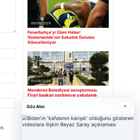
06/08/2026
Fenerbahçe’yi Üzen Haber:
Oosterwolde’nin Sakatlık Durumu
Güncelleniyor
05/08/2026
Menderes Belediyesi soruşturması.
Firari başkan yardımcısı yakalandı
×
Göz Atın
Son Eklenen Firmalar
n.
Cengiz Sigorta