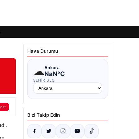
ı
Hava Durumu
☁
Ankara
NaN°C
ŞEHIR SEÇ
rest
Bizi Takip Edin
dı.
re,