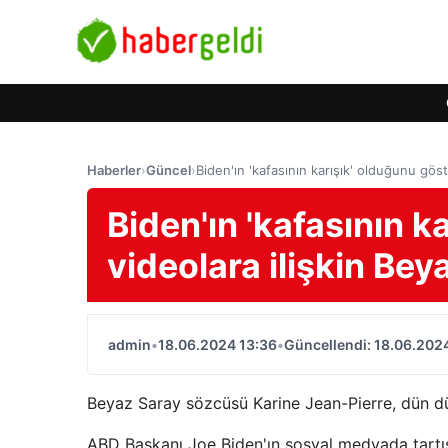
Haberler
›
Güncel
›
Biden'ın 'kafasının karışık' olduğunu gös
Biden'ın 'kafasının k
videolara ilişkin Be
admin
•
18.06.2024 13:36
•
Güncellendi: 18.06.202
Beyaz Saray sözcüsü Karine Jean-Pierre, dün düze
ABD Başkanı Joe Biden'ın sosyal medyada tartışma