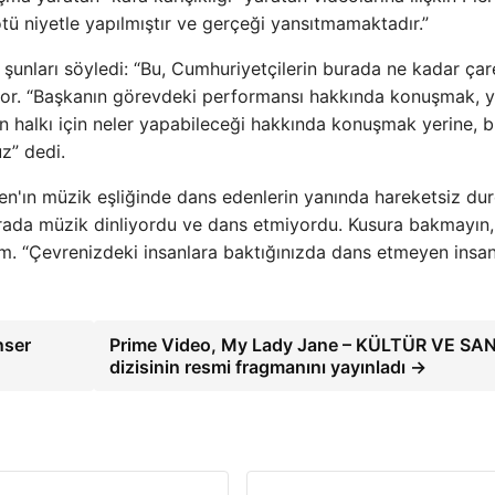
ötü niyetle yapılmıştır ve gerçeği yansıtmamaktadır.”
e şunları söyledi: “Bu, Cumhuriyetçilerin burada ne kadar çar
yor. “Başkanın görevdeki performansı hakkında konuşmak,
an halkı için neler yapabileceği hakkında konuşmak yerine, 
z” dedi.
den'ın müzik eşliğinde dans edenlerin yanında hareketsiz du
n orada müzik dinliyordu ve dans etmiyordu. Kusura bakmayın
um. “Çevrenizdeki insanlara baktığınızda dans etmeyen insan
nser
Prime Video, My Lady Jane – KÜLTÜR VE SA
dizisinin resmi fragmanını yayınladı →