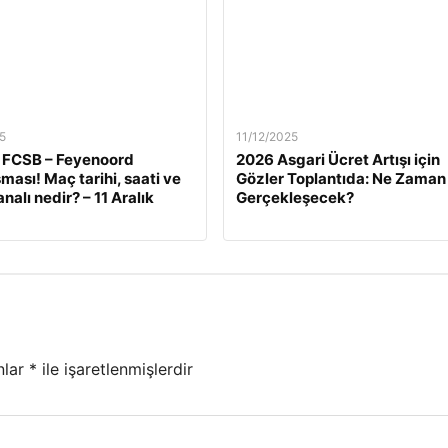
5
11/12/2025
 FCSB – Feyenoord
2026 Asgari Ücret Artışı için
ması! Maç tarihi, saati ve
Gözler Toplantıda: Ne Zaman
nalı nedir? – 11 Aralık
Gerçekleşecek?
nlar
*
ile işaretlenmişlerdir