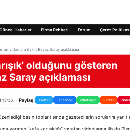
Güncel Haberler
Firma Rehberi
Forum
Çerez Politikas
teren videolara ilişkin Beyaz Saray açıklaması
arışık' olduğunu gösteren
yaz Saray açıklaması
Paylaş:
4 13:36
Twitter
Facebook
WhatsApp
Reddit
Pinte
nlediği basın toplantısında gazetecilerin sorularını yanıtla
 yaratan “kafa karışıklığı” yaratan videolarına ilişkin Pier