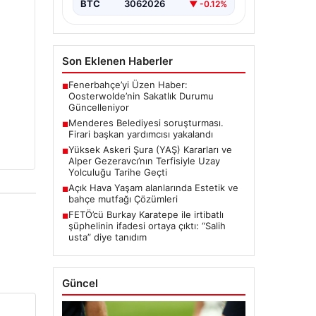
BTC
3062026
▼ -0.12%
Son Eklenen Haberler
Fenerbahçe’yi Üzen Haber:
■
Oosterwolde’nin Sakatlık Durumu
Güncelleniyor
Menderes Belediyesi soruşturması.
■
Firari başkan yardımcısı yakalandı
Yüksek Askeri Şura (YAŞ) Kararları ve
■
Alper Gezeravcı’nın Terfisiyle Uzay
Yolculuğu Tarihe Geçti
Açık Hava Yaşam alanlarında Estetik ve
■
bahçe mutfağı Çözümleri
FETÖ’cü Burkay Karatepe ile irtibatlı
■
şüphelinin ifadesi ortaya çıktı: “Salih
usta” diye tanıdım
Güncel