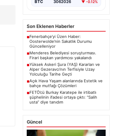
BTC
3062026
▼ -0.12%
Son Eklenen Haberler
Fenerbahçe’yi Üzen Haber:
■
Oosterwolde’nin Sakatlık Durumu
Güncelleniyor
Menderes Belediyesi soruşturması.
■
Firari başkan yardımcısı yakalandı
Yüksek Askeri Şura (YAŞ) Kararları ve
■
Alper Gezeravcı’nın Terfisiyle Uzay
Yolculuğu Tarihe Geçti
Açık Hava Yaşam alanlarında Estetik ve
■
bahçe mutfağı Çözümleri
FETÖ’cü Burkay Karatepe ile irtibatlı
■
şüphelinin ifadesi ortaya çıktı: “Salih
usta” diye tanıdım
Güncel