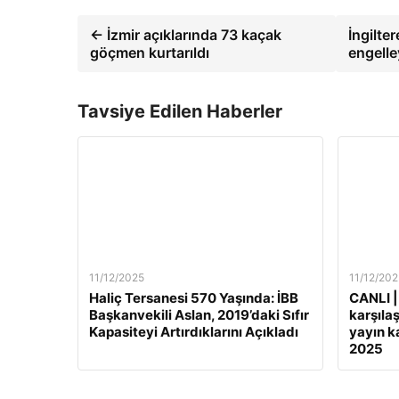
← İzmir açıklarında 73 kaçak
İngilte
göçmen kurtarıldı
engelle
Tavsiye Edilen Haberler
11/12/2025
11/12/202
Haliç Tersanesi 570 Yaşında: İBB
CANLI |
Başkanvekili Aslan, 2019’daki Sıfır
karşılaş
Kapasiteyi Artırdıklarını Açıkladı
yayın ka
2025