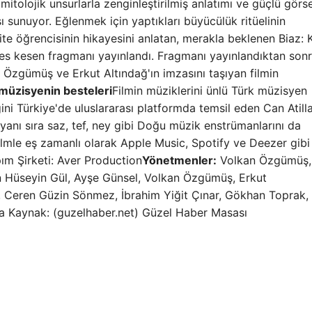
 mitolojik unsurlarla zenginleştirilmiş anlatımı ve güçlü görs
sı sunuyor. Eğlenmek için yaptıkları büyücülük ritüelinin
ite öğrencisinin hikayesini anlatan, merakla beklenen Biaz: 
efes kesen fragmanı yayınlandı. Fragmanı yayınlandıktan son
n Özgümüş ve Erkut Altındağ'ın imzasını taşıyan filmin
müzisyenin besteleri
Filmin müziklerini ünlü Türk müzisyen
i Türkiye'de uluslararası platformda temsil eden Can Atilla
yanı sıra saz, tef, ney gibi Doğu müzik enstrümanlarını da
 filmle eş zamanlı olarak Apple Music, Spotify ve Deezer gib
ım Şirketi: Aver Production
Yönetmenler:
Volkan Özgümüş,
Hüseyin Gül, Ayşe Günsel, Volkan Özgümüş, Erkut
, Ceren Güzin Sönmez, İbrahim Yiğit Çınar, Gökhan Toprak,
 Kaynak: (guzelhaber.net) Güzel Haber Masası