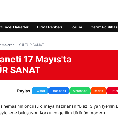
Güncel Haberler
Firma Rehberi
Forum
Çerez Politikas
sinemalarda – KÜLTÜR SANAT
aneti 17 Mayıs'ta
TÜR SANAT
Paylaş:
Twitter
Facebook
WhatsApp
Reddit
Pinte
sinemasının öncüsü olmaya hazırlanan “Biaz: Siyah İye'nin L
zleyicilerle buluşuyor. Korku ve gerilim türünün modern