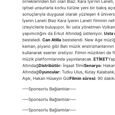
örneklerinden biri olan Biaz: Kara İye'nin Laneti,
işitsel unsurlarla korku türüne yeni bir bakış açı
sonuçlarıyla duygusal olarak yüzleşen 4 ünivers
İyenin Laneti Biaz Kara İyenin Laneti filminin n
izleyicilerle buluşuyor. İki usta yönetmen Volka
yapımcılığını da Erkut Altındağ üstleniyor.
Usta 
besteledi.
Can Atilla
bestelendi. New Age müziğin
keman, piyano gibi Batı müzik enstrümanlarının 
kullanarak eserler üretiyor. Filmin müzikleri de
müzik platformlarında yayınlanacak.
ETİKET
Yap
Altındağ
Distribütör:
İnşaat filmi
Senaryo:
Hakan 
Altındağ
Oyuncular:
Tutku Ulus, Kutay Kalabalık
Aşık, Hakan Hüseyin Gül
Filmin süresi:
90 dakika
—–Sponsorlu Bağlantılar—–
—–Sponsorlu Bağlantılar—–
—–Sponsorlu Bağlantılar—–