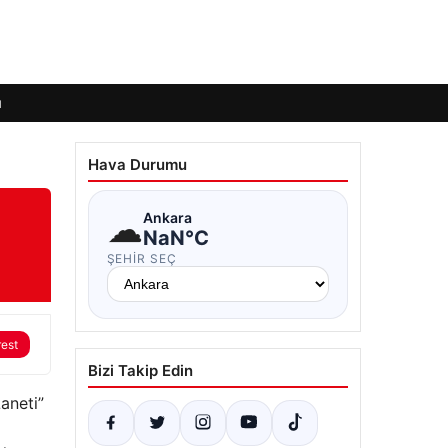
ı
Hava Durumu
☁
Ankara
NaN°C
ŞEHIR SEÇ
rest
Bizi Takip Edin
aneti”