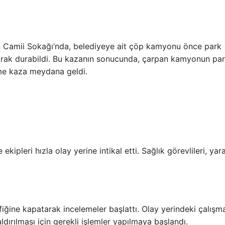
 Camii Sokağı’nda, belediyeye ait çöp kamyonu önce park
parak durabildi. Bu kazanın sonucunda, çarpan kamyonun pa
leme kaza meydana geldi.
 ekipleri hızla olay yerine intikal etti. Sağlık görevlileri, yaral
fiğine kapatarak incelemeler başlattı. Olay yerindeki çalışma
rılması için gerekli işlemler yapılmaya başlandı.