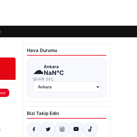
ı
Hava Durumu
☁
Ankara
NaN°C
ŞEHIR SEÇ
rest
Bizi Takip Edin
3