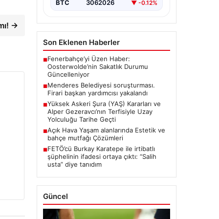
BTC
3062026
▼ -0.12%
ımı! →
Son Eklenen Haberler
Fenerbahçe’yi Üzen Haber:
■
Oosterwolde’nin Sakatlık Durumu
Güncelleniyor
Menderes Belediyesi soruşturması.
■
Firari başkan yardımcısı yakalandı
Yüksek Askeri Şura (YAŞ) Kararları ve
■
Alper Gezeravcı’nın Terfisiyle Uzay
Yolculuğu Tarihe Geçti
Açık Hava Yaşam alanlarında Estetik ve
■
bahçe mutfağı Çözümleri
FETÖ’cü Burkay Karatepe ile irtibatlı
■
şüphelinin ifadesi ortaya çıktı: “Salih
usta” diye tanıdım
Güncel