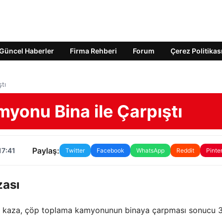
Güncel Haberler
Firma Rehberi
Forum
Çerez Politikas
tı
yonu Bina ile Çarpıştı
Paylaş:
17:41
Twitter
Facebook
WhatsApp
Reddit
Pinte
ası
bir kaza, çöp toplama kamyonunun binaya çarpması sonucu 