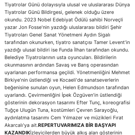
Tiyatrolar Günü dolayısıyla ulusal ve uluslararası Dünya
Tiyatrolar Günü Bildirgesi, gelenek olduğu üzere
okundu. 2023 Nobel Edebiyat Ödülü sahibi Norveçli
yazar Jon Fosse'nin yazdığı uluslararası bildiri Şehir
Tiyatroları Genel Sanat Yönetmeni Aydın Sigalı
tarafından okunurken, tiyatro sanatçısı Tamer Levent'in
yazdığı ulusal bildiri ise Funda İlhan tarafından okundu.
Belediye Tiyatrolarının usta oyuncuları. Bildirilerin
okunmasının ardından Savaş ve Barış operasından
uyarlanan performansa geçildi. Yönetmenliğini Mehmet
Birkiye'nin üstlendiği ve Kocaeli'de sanatseverlerin
beğenisine sunulan oyun, Helen Edmundson tarafından
uyarlandı. Çevirmenliğini İpek Özgüven'in üstlendiği
gösterinin dekorasyon tasarımı Efter Tunç, koreografisi
Tuğçe Ulugün Tuna, kostümleri Çevren Sarayoğlu,
aydınlatma tasarımı Cem Yılmazer ve müzikleri Fırat
Akarcalı'ya ait.
REPERTUVARIMIZA BİR BAŞYAPI
KAZANDIK
İzleyicilerden büyük alkış alan gösterinin