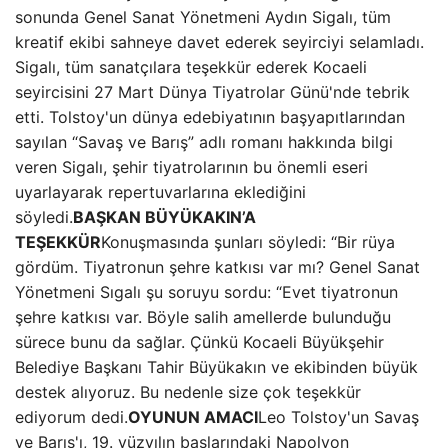
sonunda Genel Sanat Yönetmeni Aydın Sigalı, tüm
kreatif ekibi sahneye davet ederek seyirciyi selamladı.
Sigalı, tüm sanatçılara teşekkür ederek Kocaeli
seyircisini 27 Mart Dünya Tiyatrolar Günü'nde tebrik
etti. Tolstoy'un dünya edebiyatının başyapıtlarından
sayılan “Savaş ve Barış” adlı romanı hakkında bilgi
veren Sigalı, şehir tiyatrolarının bu önemli eseri
uyarlayarak repertuvarlarına eklediğini
söyledi.
BAŞKAN BÜYÜKAKIN’A
TEŞEKKÜR
Konuşmasında şunları söyledi: “Bir rüya
gördüm. Tiyatronun şehre katkısı var mı? Genel Sanat
Yönetmeni Sıgalı şu soruyu sordu: “Evet tiyatronun
şehre katkısı var. Böyle salih amellerde bulunduğu
sürece bunu da sağlar. Çünkü Kocaeli Büyükşehir
Belediye Başkanı Tahir Büyükakın ve ekibinden büyük
destek alıyoruz. Bu nedenle size çok teşekkür
ediyorum dedi.
OYUNUN AMACI
Leo Tolstoy'un Savaş
ve Barış'ı, 19. yüzyılın başlarındaki Napolyon