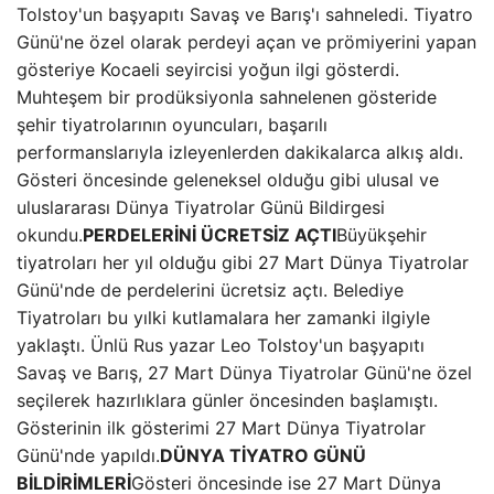
Tolstoy'un başyapıtı Savaş ve Barış'ı sahneledi. Tiyatro
Günü'ne özel olarak perdeyi açan ve prömiyerini yapan
gösteriye Kocaeli seyircisi yoğun ilgi gösterdi.
Muhteşem bir prodüksiyonla sahnelenen gösteride
şehir tiyatrolarının oyuncuları, başarılı
performanslarıyla izleyenlerden dakikalarca alkış aldı.
Gösteri öncesinde geleneksel olduğu gibi ulusal ve
uluslararası Dünya Tiyatrolar Günü Bildirgesi
okundu.
PERDELERİNİ ÜCRETSİZ AÇTI
Büyükşehir
tiyatroları her yıl olduğu gibi 27 Mart Dünya Tiyatrolar
Günü'nde de perdelerini ücretsiz açtı. Belediye
Tiyatroları bu yılki kutlamalara her zamanki ilgiyle
yaklaştı. Ünlü Rus yazar Leo Tolstoy'un başyapıtı
Savaş ve Barış, 27 Mart Dünya Tiyatrolar Günü'ne özel
seçilerek hazırlıklara günler öncesinden başlamıştı.
Gösterinin ilk gösterimi 27 Mart Dünya Tiyatrolar
Günü'nde yapıldı.
DÜNYA TİYATRO GÜNÜ
BİLDİRİMLERİ
Gösteri öncesinde ise 27 Mart Dünya