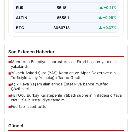
gelişmelerden biri olan Yüksek Askeri Şura (YAŞ)…
EUR
55.18
▲ +0.21%
ALTIN
6558.1
▲ +0.95%
BTC
3066713
▲ +0.37%
Son Eklenen Haberler
Menderes Belediyesi soruşturması. Firari başkan yardımcısı
■
yakalandı
Yüksek Askeri Şura (YAŞ) Kararları ve Alper Gezeravcı’nın
■
Terfisiyle Uzay Yolculuğu Tarihe Geçti
Açık Hava Yaşam alanlarında Estetik ve bahçe mutfağı
■
Çözümleri
FETÖ’cü Burkay Karatepe ile irtibatlı şüphelinin ifadesi ortaya
■
çıktı: “Salih usta” diye tanıdım
Fed faizi sabit tuttu
■
Güncel