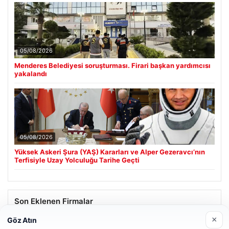
05/08/2026
Menderes Belediyesi soruşturması. Firari başkan yardımcısı
yakalandı
05/08/2026
Yüksek Askeri Şura (YAŞ) Kararları ve Alper Gezeravcı’nın
Terfisiyle Uzay Yolculuğu Tarihe Geçti
Son Eklenen Firmalar
×
Göz Atın
Hastaş Beton