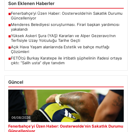
Son Eklenen Haberler
Fenerbahçe’yi Üzen Haber: Oosterwolde’nin Sakatlık Durumu
■
Güncelleniyor
Menderes Belediyesi soruşturması. Firari başkan yardımcısı
■
yakalandı
Yüksek Askeri Şura (YAŞ) Kararları ve Alper Gezeravcı’nın
■
Terfisiyle Uzay Yolculuğu Tarihe Geçti
Açık Hava Yaşam alanlarında Estetik ve bahçe mutfağı
■
Çözümleri
FETÖ’cü Burkay Karatepe ile irtibatlı şüphelinin ifadesi ortaya
■
çıktı: “Salih usta” diye tanıdım
Güncel
06/08/2026
Fenerbahçe’yi Üzen Haber: Oosterwolde’nin Sakatlık Durumu
Güncelleniyor