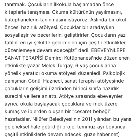
tanıtmak. Çocukların ilkokula başlamadan önce
kitaplarla tanışması. Okuma kültürünün yayılmasını,
kütüphanelerin tanınmasını istiyoruz. Aslında bir okul
öncesi hazırlık atölyesi. Çocuklar bir aradayken
sosyalleşir ve becerilerini geliştirirler. Çocukların yaz
tatilini en iyi şekilde geçirmeleri için çeşitli etkinlikler
düzenlemeye devam edeceğiz” dedi. EBEVEYNLERE
SANAT TERAPİSİ Demirci Kütüphanesi'nde düzenlenen
etkinlikte yazar Melek Turgay, 6 yaş çocuklarına
yönelik yaratıcı okuma atölyesi düzenledi. Psikolojik
danışman Gönül Hazneci, sanat terapisi atölyesinde
çocukların gelişimi üzerinden birinci sınıfa hazırlık
sürecini velilere anlattı. Atölye sırasında ebeveynler
ayrıca okula başlayacak çocuklara vermek üzere
kumaş ve iplerden oluşan bir “cesaret bebeği”
hazırladılar. Nilüfer Belediyesi'nin 2011 yılından bu yana
geleneksel hale getirdiği proje, temmuz ayı boyunca
çeşitli etkinliklerle devam edecek. guzelhaber.net)