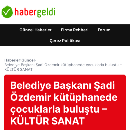
Güncel Haberler
Firma Rehberi
Forum
Çerez Politikası
Haberler
›
Güncel
›
Belediye Başkanı Şadi Özdemir kütüphanede çocuklarla buluştu –
KÜLTÜR SANAT
Belediye Başkanı Şadi
Özdemir kütüphanede
çocuklarla buluştu –
KÜLTÜR SANAT