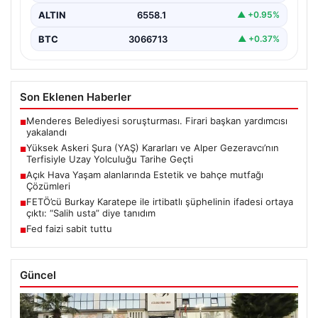
ALTIN
6558.1
▲ +0.95%
BTC
3066713
▲ +0.37%
Son Eklenen Haberler
Menderes Belediyesi soruşturması. Firari başkan yardımcısı
■
yakalandı
Yüksek Askeri Şura (YAŞ) Kararları ve Alper Gezeravcı’nın
■
Terfisiyle Uzay Yolculuğu Tarihe Geçti
Açık Hava Yaşam alanlarında Estetik ve bahçe mutfağı
■
Çözümleri
FETÖ’cü Burkay Karatepe ile irtibatlı şüphelinin ifadesi ortaya
■
çıktı: “Salih usta” diye tanıdım
Fed faizi sabit tuttu
■
Güncel