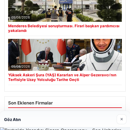
05/08/2026
Menderes Belediyesi soruşturması. Firari başkan yardımcısı
yakalandı
05/08/2026
Yüksek Askeri Şura (YAŞ) Kararları ve Alper Gezeravcı’nın
Terfisiyle Uzay Yolculuğu Tarihe Geçti
Son Eklenen Firmalar
×
Göz Atın