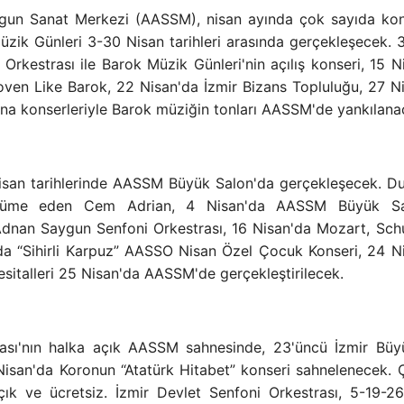
gun Sanat Merkezi (AASSM), nisan ayında çok sayıda ko
ik Günleri 3-30 Nisan tarihleri ​​arasında gerçekleşecek. 
estrası ile Barok Müzik Günleri'nin açılış konseri, 15 N
hoven Like Barok, 22 Nisan'da İzmir Bizans Topluluğu, 27 N
na konserleriyle Barok müziğin tonları AASSM'de yankılana
 Nisan tarihlerinde AASSM Büyük Salon'da gerçekleşecek. D
tercüme eden Cem Adrian, 4 Nisan'da AASSM Büyük Sa
Adnan Saygun Senfoni Orkestrası, 16 Nisan'da Mozart, Sc
da “Sihirli Karpuz” AASSO Nisan Özel Çocuk Konseri, 24 N
esitalleri 25 Nisan'da AASSM'de gerçekleştirilecek.
rası'nın halka açık AASSM sahnesinde, 23'üncü İzmir Büy
Nisan'da Koronun “Atatürk Hitabet” konseri sahnelenecek.
k ve ücretsiz. İzmir Devlet Senfoni Orkestrası, 5-19-2