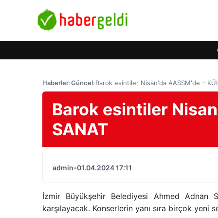
Haberler
›
Güncel
›
Barok esintiler Nisan'da AASSM'de – 
Barok esintiler Nis
SANAT
admin
•
01.04.2024 17:11
İzmir Büyükşehir Belediyesi Ahmed Adnan Sa
karşılayacak. Konserlerin yanı sıra birçok yeni ser