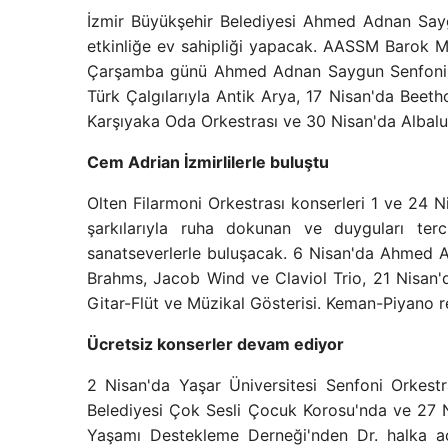
İzmir Büyükşehir Belediyesi Ahmed Adnan Say
etkinliğe ev sahipliği yapacak. AASSM Barok Müz
Çarşamba günü Ahmed Adnan Saygun Senfoni Ork
Türk Çalgılarıyla Antik Arya, 17 Nisan'da Beet
Karşıyaka Oda Orkestrası ve 30 Nisan'da Albalu
Cem Adrian İzmirlilerle buluştu
Olten Filarmoni Orkestrası konserleri 1 ve 24
şarkılarıyla ruha dokunan ve duyguları 
sanatseverlerle buluşacak. 6 Nisan'da Ahmed 
Brahms, Jacob Wind ve Claviol Trio, 21 Nisan'
Gitar-Flüt ve Müzikal Gösterisi. Keman-Piyano r
Ücretsiz konserler devam ediyor
2 Nisan'da Yaşar Üniversitesi Senfoni Orkest
Belediyesi Çok Sesli Çocuk Korosu'nda ve 27 
Yaşamı Destekleme Derneği'nden Dr. halka açı