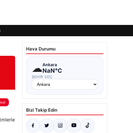
ı
Hava Durumu
☁
Ankara
NaN°C
ŞEHIR SEÇ
rest
Bizi Takip Edin
mlerle