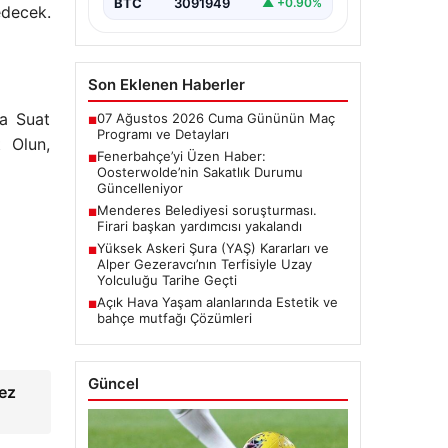
BTC
3091949
▲ +0.90%
edecek.
Son Eklenen Haberler
da Suat
07 Ağustos 2026 Cuma Gününün Maç
■
Programı ve Detayları
 Olun,
Fenerbahçe’yi Üzen Haber:
■
Oosterwolde’nin Sakatlık Durumu
Güncelleniyor
Menderes Belediyesi soruşturması.
■
Firari başkan yardımcısı yakalandı
Yüksek Askeri Şura (YAŞ) Kararları ve
■
Alper Gezeravcı’nın Terfisiyle Uzay
Yolculuğu Tarihe Geçti
Açık Hava Yaşam alanlarında Estetik ve
■
bahçe mutfağı Çözümleri
Güncel
kez