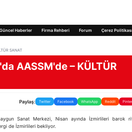
Güncel Haberler
Firma Rehberi
Forum
Çerez Politikas
KÜLTÜR SANAT
an'da AASSM'de – KÜLTÜR
Paylaş:
Twitter
Facebook
WhatsApp
Reddit
Pinte
ygun Sanat Merkezi, Nisan ayında İzmirlileri barok rit
gi de İzmirlileri bekliyor.