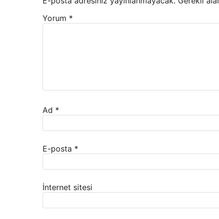
E-posta adresiniz yayınlanmayacak.
Gerekli ala
Yorum
*
Ad
*
E-posta
*
İnternet sitesi