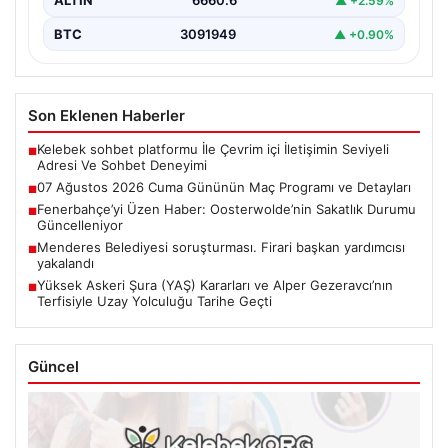
ALTIN
6660.6
▲ +2.59%
BTC
3091949
▲ +0.90%
Son Eklenen Haberler
Kelebek sohbet platformu İle Çevrim içi İletişimin Seviyeli
■
Adresi Ve Sohbet Deneyimi
07 Ağustos 2026 Cuma Gününün Maç Programı ve Detayları
■
Fenerbahçe’yi Üzen Haber: Oosterwolde’nin Sakatlık Durumu
■
Güncelleniyor
Menderes Belediyesi soruşturması. Firari başkan yardımcısı
■
yakalandı
Yüksek Askeri Şura (YAŞ) Kararları ve Alper Gezeravcı’nın
■
Terfisiyle Uzay Yolculuğu Tarihe Geçti
Güncel