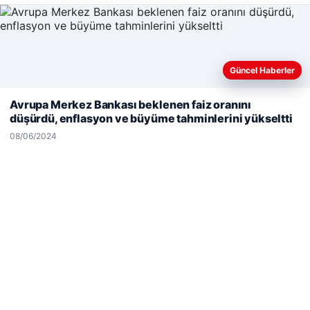
© 2026 Haber Geldi – Güncel Haberler
Güncel Haberler
Web sitemizi nasıl kullandığınızı daha iyi anlayabilmek,
Yeminli Tercüman
|
Malta Dil Okulu
|
lemagrup.com.tr
deneyiminizi kişiselleştirmek ve geliştirmek amacıyla çerezler
Avrupa Merkez Bankası beklenen faiz oranını
o
erbahis
erbahis
ı Maç İzle
kullanıyoruz.
Çerez Politikamız
düşürdü, enflasyon ve büyüme tahminlerini yükseltti
Reddet
Kabul Et
08/06/2024