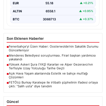
EUR
55.18
▲ +0.21%
ALTIN
6558.1
▲ +0.95%
BTC
3066713
▲ +0.37%
Son Eklenen Haberler
Fenerbahçe’yi Üzen Haber: Oosterwolde’nin Sakatlık Durumu
■
Güncelleniyor
Menderes Belediyesi soruşturması. Firari başkan yardımcısı
■
yakalandı
Yüksek Askeri Şura (YAŞ) Kararları ve Alper Gezeravcı’nın
■
Terfisiyle Uzay Yolculuğu Tarihe Geçti
Açık Hava Yaşam alanlarında Estetik ve bahçe mutfağı
■
Çözümleri
FETÖ’cü Burkay Karatepe ile irtibatlı şüphelinin ifadesi ortaya
■
çıktı: “Salih usta” diye tanıdım
Güncel