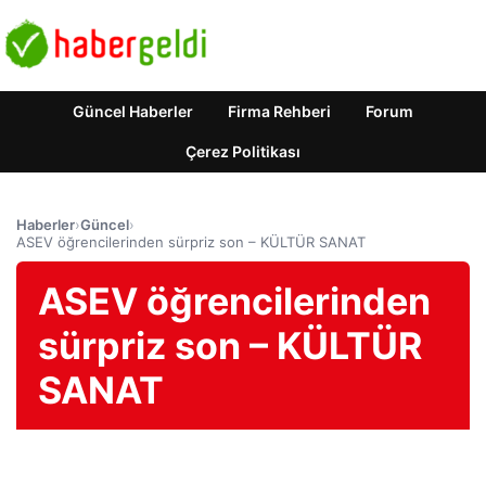
Güncel Haberler
Firma Rehberi
Forum
Çerez Politikası
Haberler
›
Güncel
›
ASEV öğrencilerinden sürpriz son – KÜLTÜR SANAT
ASEV öğrencilerinden
sürpriz son – KÜLTÜR
SANAT