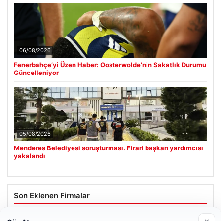
06/08/2026
Fenerbahçe’yi Üzen Haber: Oosterwolde’nin Sakatlık Durumu
Güncelleniyor
05/08/2026
Menderes Belediyesi soruşturması. Firari başkan yardımcısı
yakalandı
Son Eklenen Firmalar