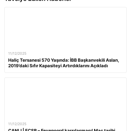
11/12/2025
Haliç Tersanesi 570 Yaşında: İBB Başkanvekili Aslan,
2019’daki Sıfır Kapasiteyi Artırdıklarını Açıkladı
11/12/2025
CANLI | FCSB – Feyenoord karşılaşması! Maç tarihi,