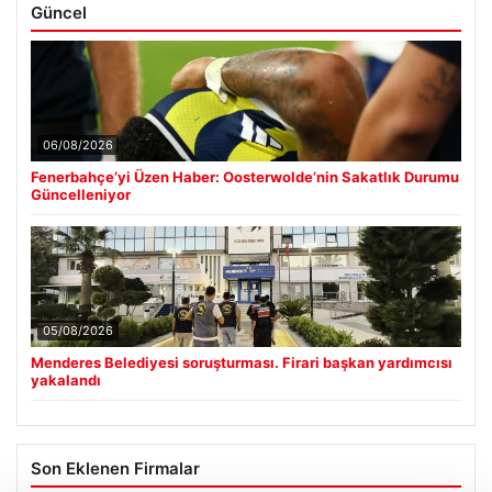
Güncel
06/08/2026
Fenerbahçe’yi Üzen Haber: Oosterwolde’nin Sakatlık Durumu
Güncelleniyor
05/08/2026
Menderes Belediyesi soruşturması. Firari başkan yardımcısı
yakalandı
Son Eklenen Firmalar