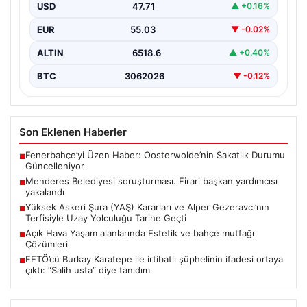
Sonuçlandı: Firari Başkan Yardımcısı Yakalandı”,
USD
47.71
▲ +0.16%
“content”: “ İzmir’in…
EUR
55.03
▼ -0.02%
ALTIN
6518.6
▲ +0.40%
BTC
3062026
▼ -0.12%
Son Eklenen Haberler
Fenerbahçe’yi Üzen Haber: Oosterwolde’nin Sakatlık Durumu
■
Güncelleniyor
Menderes Belediyesi soruşturması. Firari başkan yardımcısı
■
yakalandı
Yüksek Askeri Şura (YAŞ) Kararları ve Alper Gezeravcı’nın
■
Terfisiyle Uzay Yolculuğu Tarihe Geçti
Açık Hava Yaşam alanlarında Estetik ve bahçe mutfağı
■
Çözümleri
FETÖ’cü Burkay Karatepe ile irtibatlı şüphelinin ifadesi ortaya
■
çıktı: “Salih usta” diye tanıdım