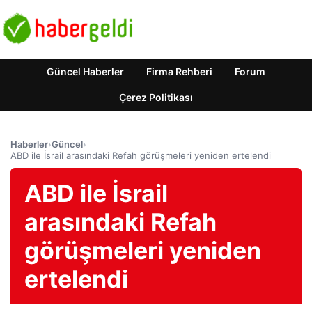
Güncel Haberler
Firma Rehberi
Forum
Çerez Politikası
Haberler
›
Güncel
›
ABD ile İsrail arasındaki Refah görüşmeleri yeniden ertelendi
ABD ile İsrail
arasındaki Refah
görüşmeleri yeniden
ertelendi