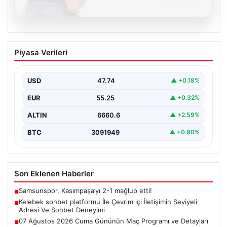
08.08.2026
Kelebek sohbet platformu İle Çevrim içi
Piyasa Verileri
İletişimin Seviyeli Adresi Ve Sohbet
Deneyimi
USD
47.74
▲ +0.18%
İnternet çağında bireylerin güvenli bir şekilde bağlantı
sağlaması büyük bir değer ifade etmektedir. Güncel…
EUR
55.25
▲ +0.32%
ALTIN
6660.6
▲ +2.59%
BTC
3091949
▲ +0.90%
Son Eklenen Haberler
Samsunspor, Kasımpaşa’yı 2-1 mağlup etti!
■
Kelebek sohbet platformu İle Çevrim içi İletişimin Seviyeli
■
Adresi Ve Sohbet Deneyimi
07 Ağustos 2026 Cuma Gününün Maç Programı ve Detayları
■