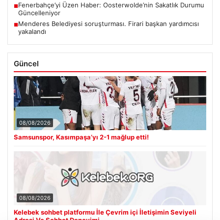
Fenerbahçe’yi Üzen Haber: Oosterwolde’nin Sakatlık Durumu
■
Güncelleniyor
Menderes Belediyesi soruşturması. Firari başkan yardımcısı
■
yakalandı
Güncel
08/08/2026
Samsunspor, Kasımpaşa’yı 2-1 mağlup etti!
08/08/2026
Kelebek sohbet platformu İle Çevrim içi İletişimin Seviyeli
Adresi Ve Sohbet Deneyimi