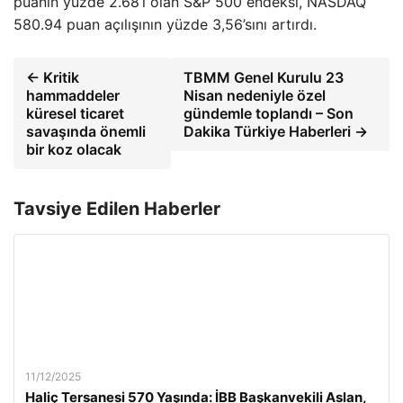
puanın yüzde 2.68’i olan S&P 500 endeksi, NASDAQ
580.94 puan açılışının yüzde 3,56’sını artırdı.
← Kritik
TBMM Genel Kurulu 23
hammaddeler
Nisan nedeniyle özel
küresel ticaret
gündemle toplandı – Son
savaşında önemli
Dakika Türkiye Haberleri →
bir koz olacak
Tavsiye Edilen Haberler
11/12/2025
Haliç Tersanesi 570 Yaşında: İBB Başkanvekili Aslan,