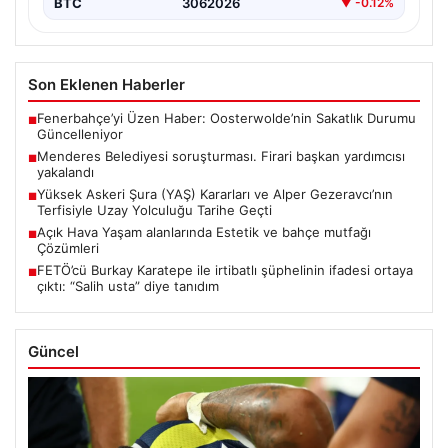
BTC
3062026
▼ -0.12%
Son Eklenen Haberler
Fenerbahçe’yi Üzen Haber: Oosterwolde’nin Sakatlık Durumu
■
Güncelleniyor
Menderes Belediyesi soruşturması. Firari başkan yardımcısı
■
yakalandı
Yüksek Askeri Şura (YAŞ) Kararları ve Alper Gezeravcı’nın
■
Terfisiyle Uzay Yolculuğu Tarihe Geçti
Açık Hava Yaşam alanlarında Estetik ve bahçe mutfağı
■
Çözümleri
FETÖ’cü Burkay Karatepe ile irtibatlı şüphelinin ifadesi ortaya
■
çıktı: “Salih usta” diye tanıdım
Güncel