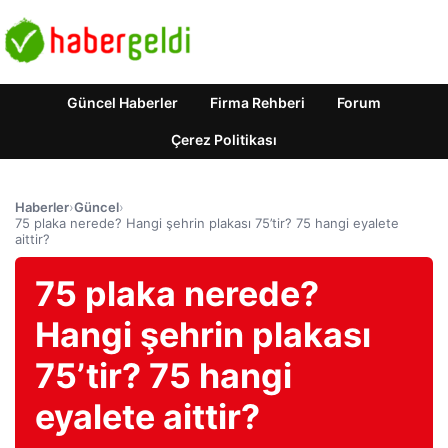
Güncel Haberler
Firma Rehberi
Forum
Çerez Politikası
Haberler
›
Güncel
›
75 plaka nerede? Hangi şehrin plakası 75’tir? 75 hangi eyalete
aittir?
75 plaka nerede?
Hangi şehrin plakası
75’tir? 75 hangi
eyalete aittir?