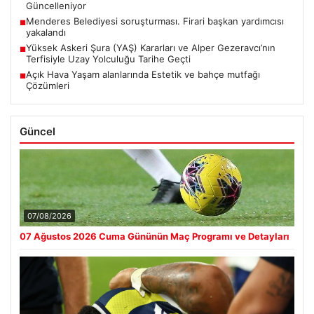
Güncelleniyor
Menderes Belediyesi soruşturması. Firari başkan yardımcısı
■
yakalandı
Yüksek Askeri Şura (YAŞ) Kararları ve Alper Gezeravcı’nın
■
Terfisiyle Uzay Yolculuğu Tarihe Geçti
Açık Hava Yaşam alanlarında Estetik ve bahçe mutfağı
■
Çözümleri
Güncel
07/08/2026
07 Ağustos 2026 Cuma Gününün Maç Programı ve Detayları