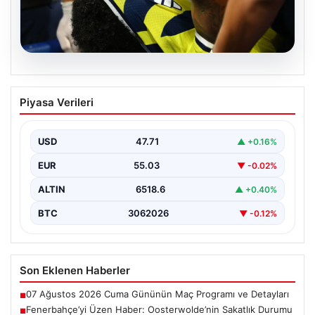
06.08.2026
Fenerbahçe’yi Üzen Haber:
Piyasa Verileri
Oosterwolde’nin Sakatlık Durumu
Güncelleniyor
USD
47.71
▲ +0.16%
Fenerbahçe futbol ailesi, geçtiğimiz günlerde oynanan
Sturm Graz maçı sonrası önemli bir haberle sarsıldı.…
EUR
55.03
▼ -0.02%
ALTIN
6518.6
▲ +0.40%
BTC
3062026
▼ -0.12%
Son Eklenen Haberler
07 Ağustos 2026 Cuma Gününün Maç Programı ve Detayları
■
Fenerbahçe’yi Üzen Haber: Oosterwolde’nin Sakatlık Durumu
■