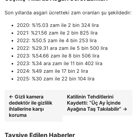
Son yıllarda asgari ücretteki zam oranları şu şekildedir:
2020: %15.03 zam ile 2 bin 324 lira
2021: %21.56 zam ile 2 bin 825 lira
2022: %50.5 zam ile 4 bin 253 lira
2022: %29.31 ara zam ile 5 bin 500 lira
2023: %54.66 zam ile 8 bin 506 lira
2023: %34 ara zam ile 11 bin 402 lira
2024: %49 zam ile 17 bin 2 lira
2025: %30 zam ile 22 bin 104 lira
← Gizli kamera
Katilinin Tehditlerini
dedektör ile gizlilik
Kaydetti: “Üç Ay İçinde
ihlallerine karşı
Ayağına Taş Takılabilir” →
koruma
Tavsiye Edilen Haberler