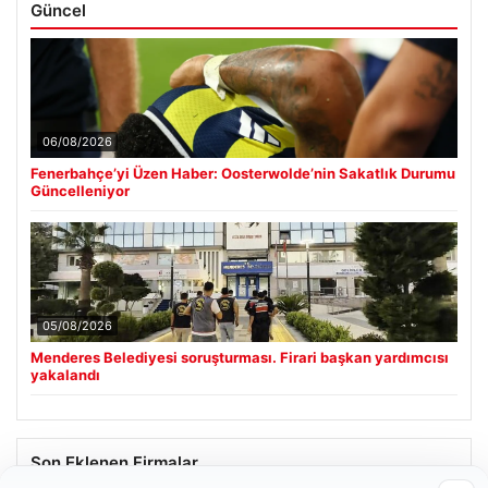
Güncel
06/08/2026
Fenerbahçe’yi Üzen Haber: Oosterwolde’nin Sakatlık Durumu
Güncelleniyor
05/08/2026
Menderes Belediyesi soruşturması. Firari başkan yardımcısı
yakalandı
Son Eklenen Firmalar