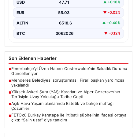
Sonuçlandı: Firari Başkan Yardımcısı Yakalandı”,
USD
47.71
▲ +0.16%
“content”: “ İzmir’in…
EUR
55.03
▼ -0.02%
ALTIN
6518.6
▲ +0.40%
BTC
3062026
▼ -0.12%
Son Eklenen Haberler
Fenerbahçe’yi Üzen Haber: Oosterwolde’nin Sakatlık Durumu
■
Güncelleniyor
Menderes Belediyesi soruşturması. Firari başkan yardımcısı
■
yakalandı
Yüksek Askeri Şura (YAŞ) Kararları ve Alper Gezeravcı’nın
■
Terfisiyle Uzay Yolculuğu Tarihe Geçti
Açık Hava Yaşam alanlarında Estetik ve bahçe mutfağı
■
Çözümleri
FETÖ’cü Burkay Karatepe ile irtibatlı şüphelinin ifadesi ortaya
■
çıktı: “Salih usta” diye tanıdım