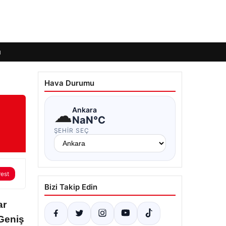
ı
Hava Durumu
☁
Ankara
NaN°C
ŞEHIR SEÇ
rest
Bizi Takip Edin
ar
“Geniş