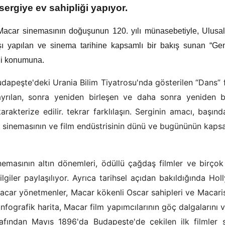
 sergiye ev sahipliği yapıyor.
, Macar sinemasının doğuşunun 120. yılı münasebetiyle, Ulusa
ışı yapılan ve sinema tarihine kapsamlı bir bakış sunan “Gen
kli konumuna.
apeşte'deki Urania Bilim Tiyatrosu'nda gösterilen “Dans” f
 ayrılan, sonra yeniden birleşen ve daha sonra yeniden b
 karakterize edilir. tekrar farklılaşın. Serginin amacı, başın
 sinemasının ve film endüstrisinin dünü ve bugününün kapsa
nemasının altın dönemleri, ödüllü çağdaş filmler ve birço
lgiler paylaşılıyor. Ayrıca tarihsel açıdan bakıldığında Ho
Macar yönetmenler, Macar kökenli Oscar sahipleri ve Macari
fografik harita, Macar film yapımcılarının göç dalgalarını v
arafından Mayıs 1896'da Budapeşte'de çekilen ilk filmler 