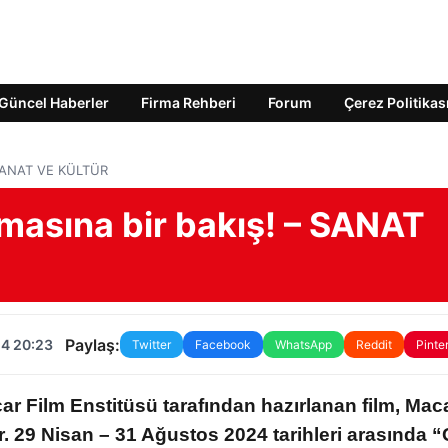
Güncel Haberler
Firma Rehberi
Forum
Çerez Politikas
– SANAT VE KÜLTÜR
emasına bir bakış! – SANAT
Paylaş:
24 20:23
Twitter
Facebook
WhatsApp
Reddit
Pinte
r Film Enstitüsü tarafından hazırlanan film, Mac
r.
29 Nisan – 31 Ağustos 2024 tarihleri ​​arasında 