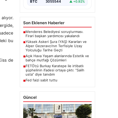
Askeri Şura (YAŞ)…
BTC
3055544
▲ +0.92%
alıyor.
Son Eklenen Haberler
ergide,
Menderes Belediyesi soruşturması.
 sadece
■
Firari başkan yardımcısı yakalandı
deki bu
Yüksek Askeri Şura (YAŞ) Kararları ve
■
Alper Gezeravcı’nın Terfisiyle Uzay
Yolculuğu Tarihe Geçti
Açık Hava Yaşam alanlarında Estetik ve
■
Kiss de
bahçe mutfağı Çözümleri
FETÖ’cü Burkay Karatepe ile irtibatlı
■
şüphelinin ifadesi ortaya çıktı: “Salih
usta” diye tanıdım
Fed faizi sabit tuttu
■
Güncel