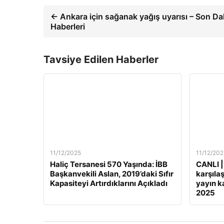
← Ankara için sağanak yağış uyarısı – Son Da
Haberleri
Tavsiye Edilen Haberler
11/12/2025
11/12/202
Haliç Tersanesi 570 Yaşında: İBB
CANLI |
Başkanvekili Aslan, 2019’daki Sıfır
karşılaş
Kapasiteyi Artırdıklarını Açıkladı
yayın ka
2025