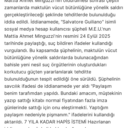
Mattia Ahmet Minguzzi'nin öldürülmesi sonrası çeşitli
zamanlarda maktulün vücut bütünlüğüne yönelik saldırı
gerçekleştirileceği şeklinde tehditlerde bulunulduğu
iddia edildi. İddianamede, "Salvatore Guiliano" isimli
sosyal medya hesap kullanıcısı şüpheli M.E.U.'nun
Mattia Ahmet Minguzzi'nin resmini 24 Eylül 2025
tarihinde paylaştığı, suç bildiren ifadeler kullandığı
vurgulandı. Bu kapsamda şüphelinin, maktulün vücut
bütünlüğüne yönelik saldırılarda bulunacağından
bahisle yeni nesil suç örgütlerinin oluşturdukları
korkutucu güçten yararlanılarak tehditte
bulunulduğunun tespit edildiği öne sürüldü. Şüphelinin
savcılık ifadesi de iddianamede yer aldı "Paylaşım
benim tarafımdan yapıldı. Bundaki amacım, müştekinin
yazıp sattığı kitabı normal fiyatından fazla imza
günlerinde sattığı için onu eleştirmekti. Yaptığım
paylaşım nedeniyle pişmanım." ifadelerini kullandığı
aktarıldı. 7 YILA KADAR HAPİS İSTEMİ Hazırlanan