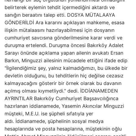
belirterek eylemin tehdit içermediğini aktardı ve
sanığın beraatını talep etti. DOSYA MÜTALAAYA
GÖNDERİLDİ Ara kararını açıklayan mahkeme, esasa
ilişkin mütalaasını hazırlayabilmesi için dosyanın
cumhuriyet savcısına gönderilmesine karar verdi ve
duruşma ertelendi. Duruşma öncesi Bakırköy Adalet
Sarayı önünde açıklama yapan ailenin avukatı Ersan
Barkın, Minguzzi ailesinin mücadele ettiğini ifade edip
"İlgilendiğimiz şey, yalnız kalmadığımızı, bu ülkede bir
devletin olduğunu, bu tehditlerin hiç değilse cezasız
kalmayacağını gösterir bir örnek olarak bu davanın
açılmış olması kıymetliydi." dedi. İDDİANAMEDEN
AYRINTILAR Bakırköy Cumhuriyet Başsavcılığınca
hazırlanan iddianamede, Yasemin Akıncılar Minguzzi
müşteki, M.E.U. ise şüpheli sıfatıyla yer
aldı. İddianamede, şüphelinin sosyal medya
hesaplarında ve posta hesaplarına, müştekinin oğlu