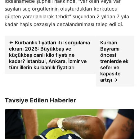
iddianamede şüpheli hakkında, "var olan veya var
sayılan suç örgütlerinin oluşturdukları korkutucu
güçten yararlanılarak tehdit" suçundan 2 yıldan 7 yıla
kadar hapis cezasıyla cezalandırılması talep edildi.
← Kurbanlık fiyatları il il sorgulama
Kurban
ekranı 2026: Büyükbaş ve
Bayramı
küçükbaş canlı kilo fiyatı ne
öncesi
kadar? İstanbul, Ankara, İzmir ve
trenlerde ek
tüm illerin kurbanlık fiyatları
sefer ve
kapasite
artışı →
Tavsiye Edilen Haberler