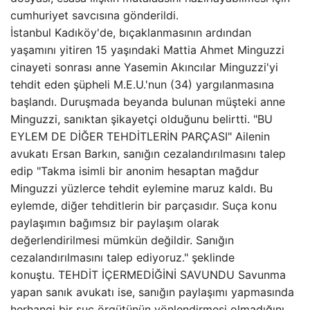
cumhuriyet savcısına gönderildi.
İstanbul Kadıköy'de, bıçaklanmasının ardından
yaşamını yitiren 15 yaşındaki Mattia Ahmet Minguzzi
cinayeti sonrası anne Yasemin Akıncılar Minguzzi'yi
tehdit eden şüpheli M.E.U.'nun (34) yargılanmasına
başlandı. Duruşmada beyanda bulunan müşteki anne
Minguzzi, sanıktan şikayetçi olduğunu belirtti. "BU
EYLEM DE DİĞER TEHDİTLERİN PARÇASI" Ailenin
avukatı Ersan Barkın, sanığın cezalandırılmasını talep
edip "Takma isimli bir anonim hesaptan mağdur
Minguzzi yüzlerce tehdit eylemine maruz kaldı. Bu
eylemde, diğer tehditlerin bir parçasıdır. Suça konu
paylaşımın bağımsız bir paylaşım olarak
değerlendirilmesi mümkün değildir. Sanığın
cezalandırılmasını talep ediyoruz." şeklinde
konuştu. TEHDİT İÇERMEDİĞİNİ SAVUNDU Savunma
yapan sanık avukatı ise, sanığın paylaşımı yapmasında
herhangi bir suç örgütünün yönlendirmesi olmadığını