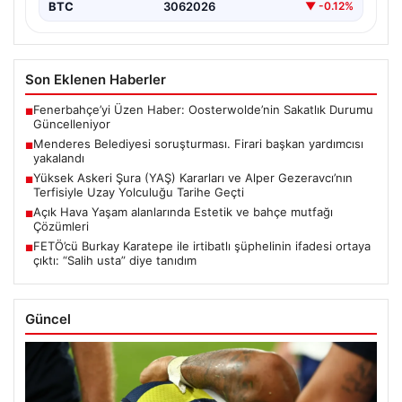
BTC
3062026
▼ -0.12%
Son Eklenen Haberler
Fenerbahçe’yi Üzen Haber: Oosterwolde’nin Sakatlık Durumu
■
Güncelleniyor
Menderes Belediyesi soruşturması. Firari başkan yardımcısı
■
yakalandı
Yüksek Askeri Şura (YAŞ) Kararları ve Alper Gezeravcı’nın
■
Terfisiyle Uzay Yolculuğu Tarihe Geçti
Açık Hava Yaşam alanlarında Estetik ve bahçe mutfağı
■
Çözümleri
FETÖ’cü Burkay Karatepe ile irtibatlı şüphelinin ifadesi ortaya
■
çıktı: “Salih usta” diye tanıdım
Güncel