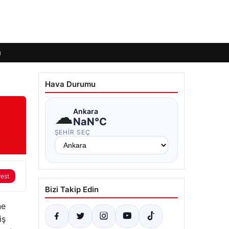
ı
Hava Durumu
☁
Ankara
NaN°C
ŞEHIR SEÇ
rest
Bizi Takip Edin
ne
iş