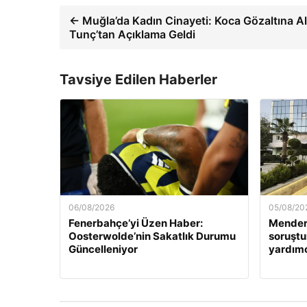
← Muğla’da Kadın Cinayeti: Koca Gözaltına Al
Tunç’tan Açıklama Geldi
Tavsiye Edilen Haberler
06/08/2026
05/08/20
Fenerbahçe’yi Üzen Haber:
Mender
Oosterwolde’nin Sakatlık Durumu
soruştu
Güncelleniyor
yardımc