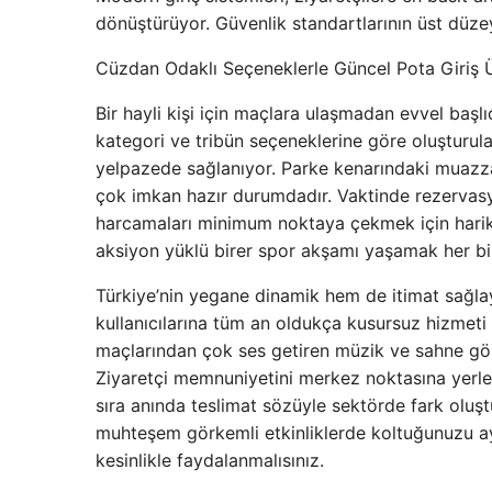
dönüştürüyor. Güvenlik standartlarının üst düze
Cüzdan Odaklı Seçeneklerle Güncel Pota Giriş Ü
Bir hayli kişi için maçlara ulaşmadan evvel başlı
kategori ve tribün seçeneklerine göre oluşturul
yelpazede sağlanıyor. Parke kenarındaki muazza
çok imkan hazır durumdadır. Vaktinde rezerv
harcamaları minimum noktaya çekmek için harik
aksiyon yüklü birer spor akşamı yaşamak her bir
Türkiye’nin yegane dinamik hem de itimat sağlay
kullanıcılarına tüm an oldukça kusursuz hizmeti 
maçlarından çok ses getiren müzik ve sahne gös
Ziyaretçi memnuniyetini merkez noktasına yerleşt
sıra anında teslimat sözüyle sektörde fark oluş
muhteşem görkemli etkinliklerde koltuğunuzu ay
kesinlikle faydalanmalısınız.