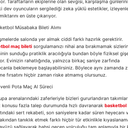
. Taraftarların ekiplerine olan sevgisi, karşılaşma günlerin
 dev oyuncuların sergilediği zeka yüklü estetikler, izleyenle
ktarını en üste çıkarıyor.
sketbol Müsabaka Bileti Alımı
elerde salonda yer almak ciddi farklı hazırlık gerektirir.
tbol maç bileti
sorgulamanızı nihai ana bırakmamak sizlerin
nin sunduğu pratiklik aracılığıyla bundan böyle fiziksel giş
 Evinizin rahatlığında, yalnızca birkaç saniye zarfında
eyecanla beklemeye başlayabilirsiniz. Böylece aynı zamanda
me fırsatını hiçbir zaman riske atmamış olursunuz.
venli Pota Maç Al Süreci
pa arenalarındaki zaferleriyle bizleri gururlandıran takımlar
öz konusu fazla talep durumunda hızlı davranarak
basketbol b
tındaki sert rekabeti, son saniyelere kadar süren heyecanı 
akından tanıklık etmek farklı hiçbir tür etkinlikle kıyaslanam
 arayüzü sağlayarak bahsi geçen yolculuğu tam anlamıyla bir