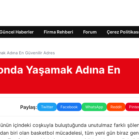
Güncel Haberler
Firma Rehberi
Forum
Çerez Politikas
ak Adına En Güvenilir Adres
onda Yaşamak Adına En
Paylaş:
Twitter
Facebook
WhatsApp
Reddit
Pinte
bünün içindeki coşkuyla buluştuğunda unutulmaz farklı şöle
ndan biri olan basketbol mücadelesi, tüm yeni gün biraz gen