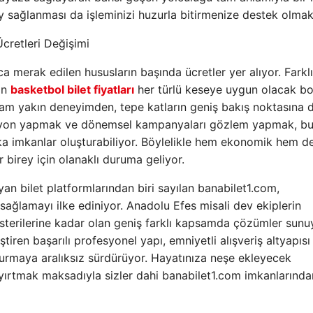
y sağlanması da işleminizi huzurla bitirmenize destek olmak
cretleri Değişimi
ca merak edilen hususların başında ücretler yer alıyor. Farklı
an
basketbol bilet fiyatları
her türlü keseye uygun olacak bol
m yakın deneyimden, tepe katların geniş bakış noktasına d
asyon yapmak ve dönemsel kampanyaları gözlem yapmak, b
a imkanlar oluşturabiliyor. Böylelikle hem ekonomik hem d
 birey için olanaklı duruma geliyor.
an bilet platformlarından biri sayılan banabilet1.com,
sağlamayı ilke ediniyor. Anadolu Efes misali dev ekiplerin
terilerine kadar olan geniş farklı kapsamda çözümler sunu
iren başarılı profesyonel yapı, emniyetli alışveriş altyapısı
turmaya aralıksız sürdürüyor. Hayatınıza neşe ekleyecek
ırtmak maksadıyla sizler dahi banabilet1.com imkanlarında