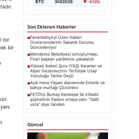
BTC
3062026
▼ -0.12%
tadır.
Son Eklenen Haberler
Fenerbahçe’yi Üzen Haber:
■
 bir
Oosterwolde’nin Sakatlık Durumu
ek bir
Güncelleniyor
Menderes Belediyesi soruşturması.
u
■
Firari başkan yardımcısı yakalandı
e
Yüksek Askeri Şura (YAŞ) Kararları ve
■
Alper Gezeravcı’nın Terfisiyle Uzay
Yolculuğu Tarihe Geçti
Açık Hava Yaşam alanlarında Estetik ve
■
bahçe mutfağı Çözümleri
FETÖ’cü Burkay Karatepe ile irtibatlı
■
yor.
şüphelinin ifadesi ortaya çıktı: “Salih
usta” diye tanıdım
 yanı
n
Güncel