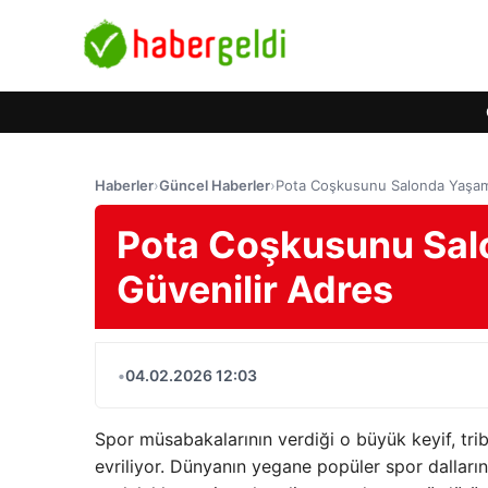
Haberler
›
Güncel Haberler
›
Pota Coşkusunu Salonda Yaşam
Pota Coşkusunu Sal
Güvenilir Adres
•
04.02.2026 12:03
Spor müsabakalarının verdiği o büyük keyif, tri
evriliyor. Dünyanın yegane popüler spor dalları