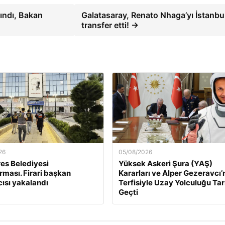
ındı, Bakan
Galatasaray, Renato Nhaga’yı İstanbul
transfer etti! →
26
05/08/2026
es Belediyesi
Yüksek Askeri Şura (YAŞ)
rması. Firari başkan
Kararları ve Alper Gezeravcı’
ısı yakalandı
Terfisiyle Uzay Yolculuğu Tar
Geçti