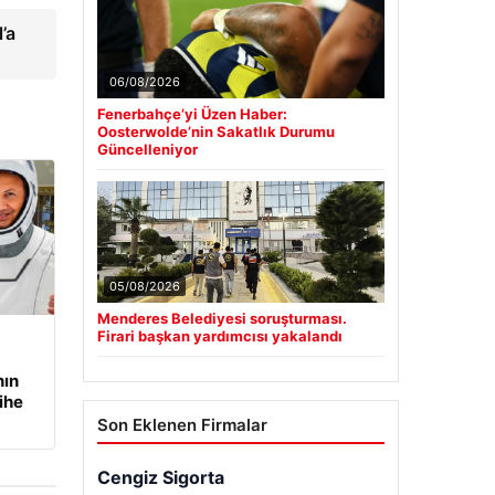
’a
06/08/2026
Fenerbahçe’yi Üzen Haber:
Oosterwolde’nin Sakatlık Durumu
Güncelleniyor
05/08/2026
Menderes Belediyesi soruşturması.
Firari başkan yardımcısı yakalandı
nın
ihe
Son Eklenen Firmalar
Cengiz Sigorta