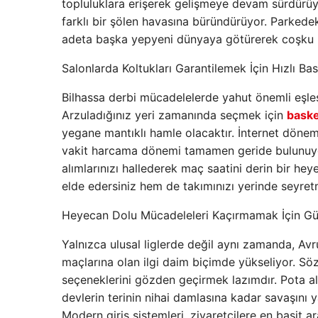
topluluklara erişerek gelişmeye devam sürdürüyor
farklı bir şölen havasına büründürüyor. Parkedeki
adeta başka yepyeni dünyaya götürerek coşku mi
Salonlarda Koltukları Garantilemek İçin Hızlı Ba
Bilhassa derbi mücadelelerde yahut önemli eşleşm
Arzuladığınız yeri zamanında seçmek için
baske
yegane mantıklı hamle olacaktır. İnternet dönemi
vakit harcama dönemi tamamen geride bulunuyor.
alımlarınızı hallederek maç saatini derin bir h
elde edersiniz hem de takımınızı yerinde seyret
Heyecan Dolu Mücadeleleri Kaçırmamak İçin Gü
Yalnızca ulusal liglerde değil aynı zamanda, Avru
maçlarına olan ilgi daim biçimde yükseliyor. S
seçeneklerini gözden geçirmek lazımdır. Pota al
devlerin terinin nihai damlasına kadar savaşını y
Modern giriş sistemleri, ziyaretçilere en basit