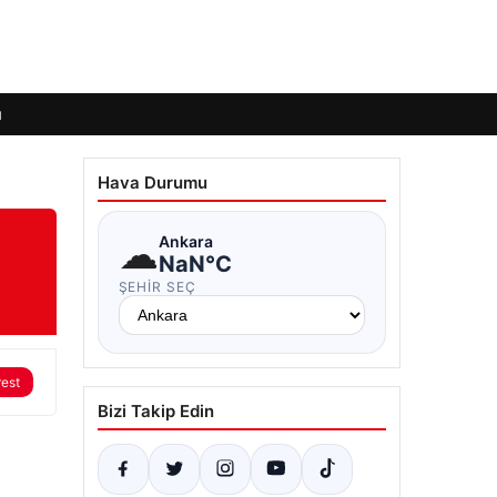
ı
Hava Durumu
☁
Ankara
NaN°C
ŞEHIR SEÇ
rest
Bizi Takip Edin