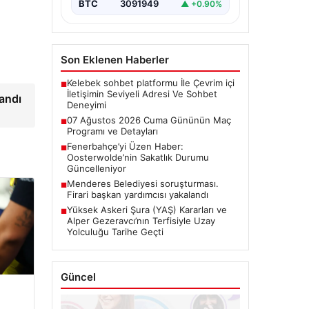
BTC
3091949
▲ +0.90%
Son Eklenen Haberler
Kelebek sohbet platformu İle Çevrim içi
■
İletişimin Seviyeli Adresi Ve Sohbet
andı
Deneyimi
07 Ağustos 2026 Cuma Gününün Maç
■
Programı ve Detayları
Fenerbahçe’yi Üzen Haber:
■
Oosterwolde’nin Sakatlık Durumu
Güncelleniyor
Menderes Belediyesi soruşturması.
■
Firari başkan yardımcısı yakalandı
Yüksek Askeri Şura (YAŞ) Kararları ve
■
Alper Gezeravcı’nın Terfisiyle Uzay
Yolculuğu Tarihe Geçti
Güncel