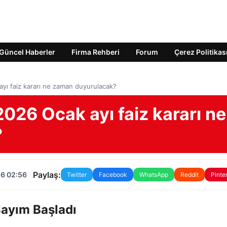
Güncel Haberler
Firma Rehberi
Forum
Çerez Politikas
yı faiz kararı ne zaman duyurulacak?
026 Ocak ayı faiz kararı ne
?
Paylaş:
26 02:56
Twitter
Facebook
WhatsApp
Reddit
Pinte
Sayım Başladı