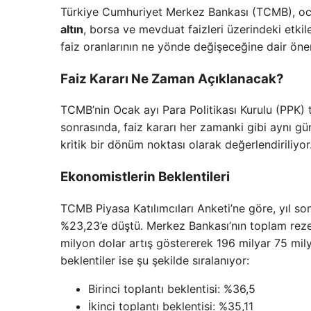
Türkiye Cumhuriyet Merkez Bankası (TCMB), ocak 
altın
, borsa ve mevduat faizleri üzerindeki etkil
faiz oranlarının ne yönde değişeceğine dair önem
Faiz Kararı Ne Zaman Açıklanacak?
TCMB’nin Ocak ayı Para Politikası Kurulu (PPK) 
sonrasında, faiz kararı her zamanki gibi aynı gü
kritik bir dönüm noktası olarak değerlendiriliyor
Ekonomistlerin Beklentileri
TCMB Piyasa Katılımcıları Anketi’ne göre, yıl so
%23,23’e düştü. Merkez Bankası’nın toplam reze
milyon dolar artış göstererek 196 milyar 75 mily
beklentiler ise şu şekilde sıralanıyor:
Birinci toplantı beklentisi: %36,5
İkinci toplantı beklentisi: %35,11