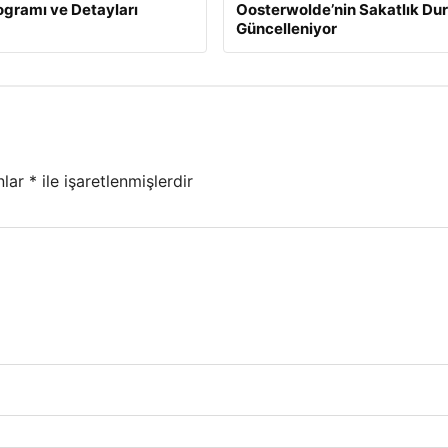
gramı ve Detayları
Oosterwolde’nin Sakatlık D
Güncelleniyor
nlar
*
ile işaretlenmişlerdir